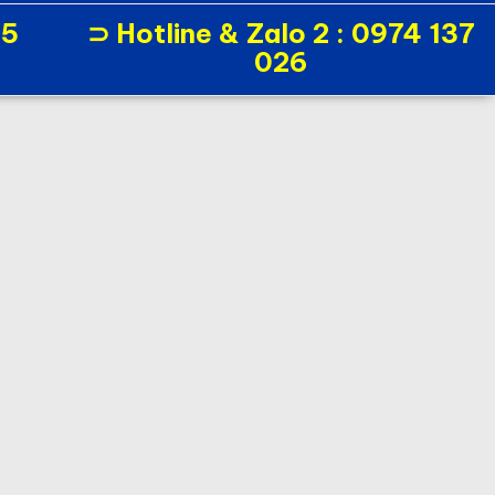
15
⊃ Hotline & Zalo 2 : 0974 137
026