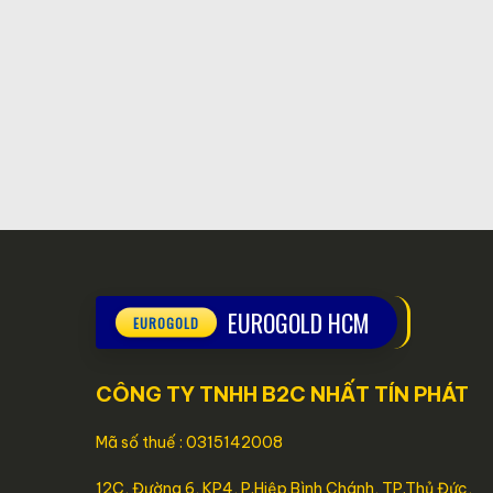
EUROGOLD HCM
CÔNG TY TNHH B2C NHẤT TÍN PHÁT
Mã số thuế : 0315142008
12C, Đường 6, KP4, P.Hiệp Bình Chánh, TP.Thủ Đức,