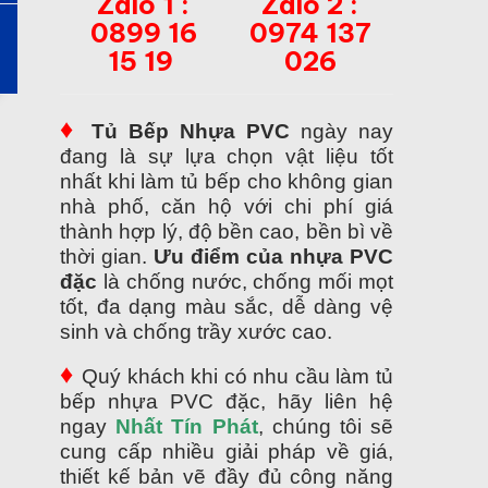
Zalo 1 :
Zalo 2 :
0899 16
0974 137
15 19
026
♦
Tủ Bếp Nhựa PVC
ngày nay
đang là sự lựa chọn vật liệu tốt
nhất khi làm tủ bếp cho không gian
nhà phố, căn hộ với chi phí giá
thành hợp lý, độ bền cao, bền bì về
thời gian.
Ưu điểm của nhựa PVC
đặc
là chống nước, chống mối mọt
tốt, đa dạng màu sắc, dễ dàng vệ
sinh và chống trầy xước cao.
♦
Quý khách khi có nhu cầu làm tủ
bếp nhựa PVC đặc, hãy liên hệ
ngay
Nhất Tín Phát
, chúng tôi sẽ
cung cấp nhiều giải pháp về giá,
thiết kế bản vẽ đầy đủ công năng