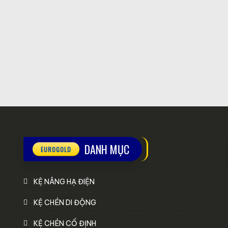
DANH MỤC
KỆ NÂNG HẠ ĐIỆN
KỆ CHÉN DI ĐỘNG
KỆ CHÉN CỐ ĐỊNH