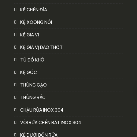
KỆ CHÉN ĐĨA
KỆ XOONG NỒI
KỆ GIA VỊ
KỆ GIA VỊ DAO THỚT
TỦ ĐỒ KHÔ
KỆ GÓC
THÙNG GẠO
THÙNG RÁC
CHẬU RỬA INOX 304
VÒI RỬA CHÉN BÁT INOX 304
KỆ DƯỚI BỒN RỬA