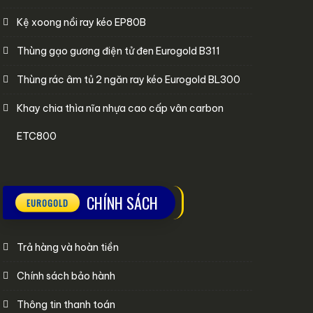
Kệ xoong nồi ray kéo EP80B
Thùng gạo gương điện tử đen Eurogold B311
Thùng rác âm tủ 2 ngăn ray kéo Eurogold BL300
Khay chia thìa nĩa nhựa cao cấp vân carbon
ETC800
CHÍNH SÁCH
Trả hàng và hoàn tiền
Chính sách bảo hành
Thông tin thanh toán