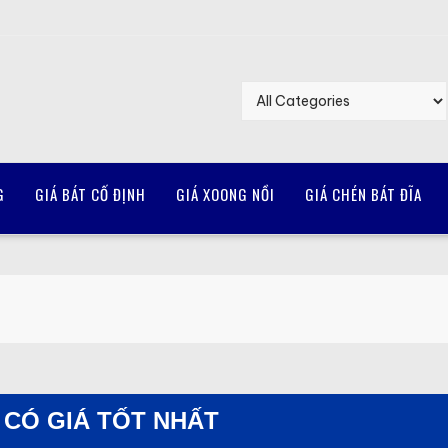
G
GIÁ BÁT CỐ ĐỊNH
GIÁ XOONG NỒI
GIÁ CHÉN BÁT ĐĨA
Ể CÓ GIÁ TỐT NHẤT