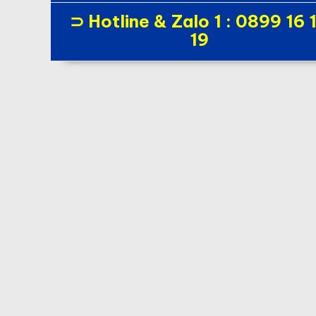
⊃ Hotline & Zalo 1 : 0899 16 
19