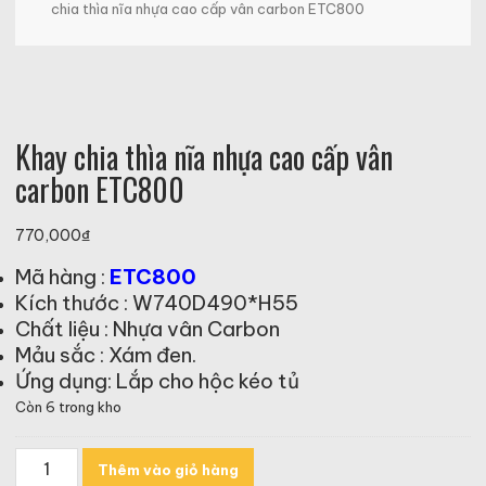
chia thìa nĩa nhựa cao cấp vân carbon ETC800
Khay chia thìa nĩa nhựa cao cấp vân
carbon ETC800
770,000
₫
Mã hàng :
ETC800
Kích thước : W740D490*H55
Chất liệu : Nhựa vân Carbon
Mảu sắc : Xám đen.
Ứng dụng: Lắp cho hộc kéo tủ
Còn 6 trong kho
Khay
Thêm vào giỏ hàng
chia