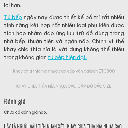
lợi hơn.
Tủ bếp
ngày nay được thiết kế bố trí rất nhiều
tính năng kết hợp rất nhiều loại phụ kiện được
tích hợp nhằm đáp ứng lưu trữ đồ dùng trong
nhà bếp thuận tiện và ngăn nắp. Chính vì thế
khay chia thìa nỉa là vật dụng không thể thiếu
trong không gian
tủ bếp hiện đại.
Khay chia thìa nĩa nhựa cao cấp vân carbon ETC800
KHAY CHIA THÌA NỈA NHỰA CAO CẤP ĐỦ CÁC SIZE
Đánh giá
Chưa có đánh giá nào.
HÃY LÀ NGƯỜI ĐẦU TIÊN NHẬN XÉT “KHAY CHIA THÌA NĨA NHỰA CAO