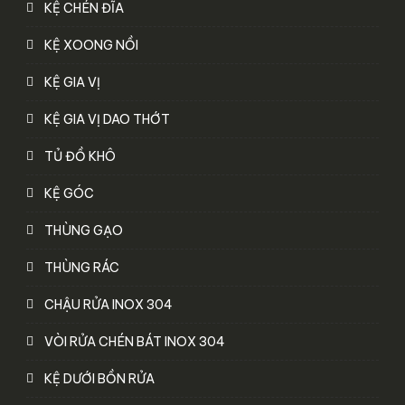
KỆ CHÉN ĐĨA
KỆ XOONG NỒI
KỆ GIA VỊ
KỆ GIA VỊ DAO THỚT
TỦ ĐỒ KHÔ
KỆ GÓC
THÙNG GẠO
THÙNG RÁC
CHẬU RỬA INOX 304
VÒI RỬA CHÉN BÁT INOX 304
KỆ DƯỚI BỒN RỬA