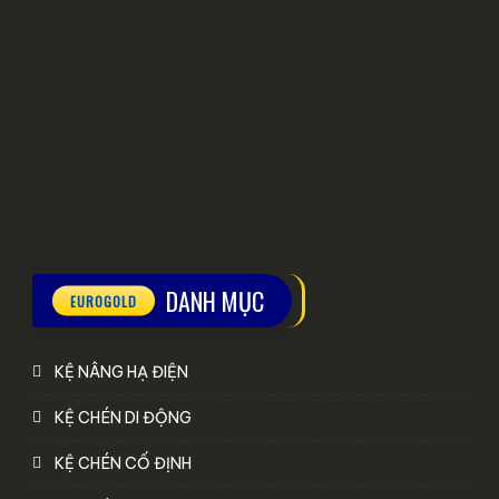
DANH MỤC
KỆ NÂNG HẠ ĐIỆN
KỆ CHÉN DI ĐỘNG
KỆ CHÉN CỐ ĐỊNH