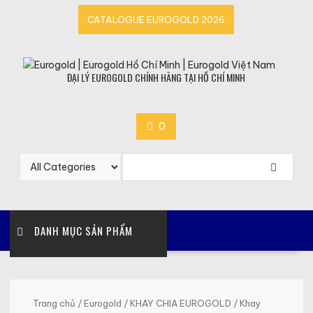
Skip
CATALOGUE EUROGOLD 2026
to
content
ĐẠI LÝ EUROGOLD CHÍNH HÃNG TẠI HỒ CHÍ MINH
0
DANH MỤC SẢN PHẨM
Trang chủ
/
Eurogold
/
KHAY CHIA EUROGOLD
/ Khay