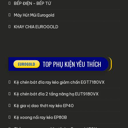
BẾP ĐIỆN – BẾP TỪ
Máy Hút Múi Eurogold
KHAY CHIA EUROGOLD
TOP PHỤ KIỆN YÊU THÍCH
Kệ chén bát đĩa ray kéo giảm chấn EGT7180VX
Kệ chén bát đĩa 2 tầng nâng hạ EUT9180VX
Kệ gia vị dao thớt ray kéo EP40
Kệ xoong nồi ray kéo EP80B