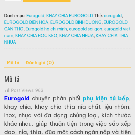
thìa
nĩa
Danh mục:
Eurogold
,
KHAY CHIA EUROGOLD
Thẻ:
eurogold
,
nhựa
EUROGOLD BIEN HOA
,
EUROGOLD BINH DUONG
,
EUROGOLD
cao
CAN THO
,
Eurogold ho chi minh
,
eurogold sai gon
,
eurogold viet
cấp
nam
,
KHAY CHIA HOC KEO
,
KHAY CHIA NHUA
,
KHAY CHIA THIA
vân
NHUA
carbon
ETC800
số
Mô tả
Đánh giá (0)
lượng
Mô tả
Post Views:
963
Eurogold
chuyên phân phối
phụ kiện tủ bếp
,
khay chia, khay chia thìa nĩa chất liệu nhôm,
inox, nhựa với đa dạng chủng loại, kích thước
khác nhau, giúp thuận tiện trong việc sắp xếp
dao, nỉa, thìa, đũa một cách ngăn nắp và tiện