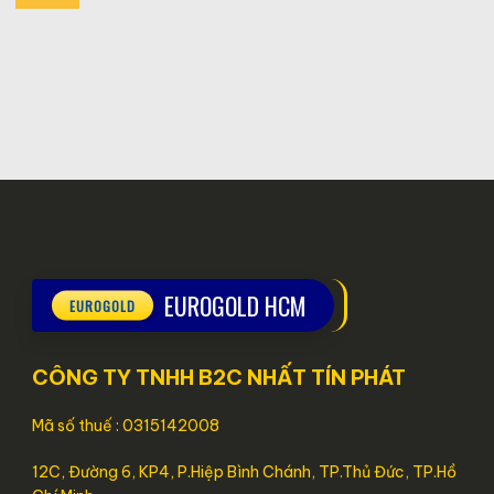
EUROGOLD HCM
CÔNG TY TNHH B2C NHẤT TÍN PHÁT
Mã số thuế : 0315142008
12C, Đường 6, KP4, P.Hiệp Bình Chánh, TP.Thủ Đức, TP.Hồ