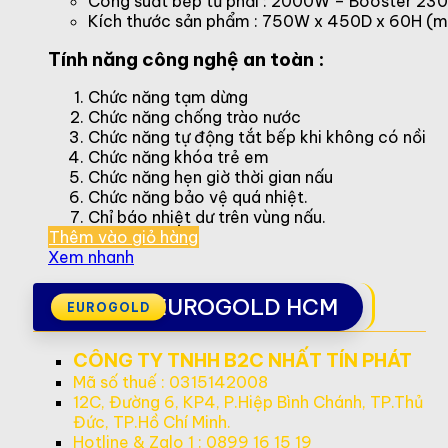
Công suất bếp từ phải : 2000W – Booster 2
Kích thước sản phẩm : 750W x 450D x 60H (
Tính năng công nghệ an toàn :
Chức năng tạm dừng
Chức năng chống trào nước
Chức năng tự động tắt bếp khi không có nồi
Chức năng khóa trẻ em
Chức năng hẹn giờ thời gian nấu
Chức năng bảo vệ quá nhiệt.
Chỉ báo nhiệt dư trên vùng nấu.
Thêm vào giỏ hàng
Xem nhanh
EUROGOLD HCM
CÔNG TY TNHH B2C NHẤT TÍN PHÁT
Mã số thuế : 0315142008
12C, Đường 6, KP4, P.Hiệp Bình Chánh, TP.Thủ
Đức, TP.Hồ Chí Minh.
Hotline & Zalo 1 : 0899 16 15 19