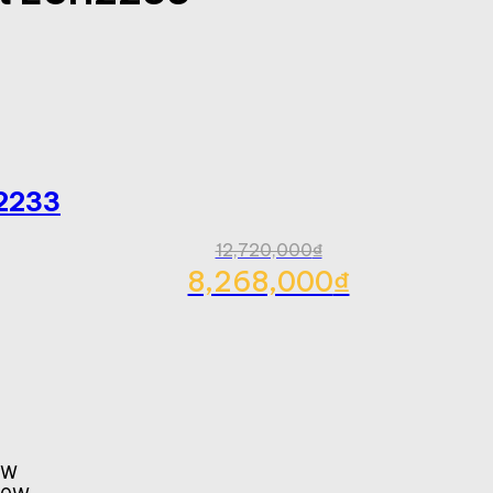
H2233
12,720,000
₫
8,268,000
₫
0W