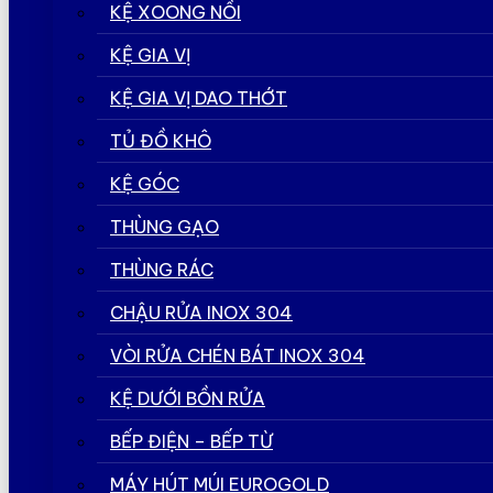
KỆ XOONG NỒI
KỆ GIA VỊ
KỆ GIA VỊ DAO THỚT
TỦ ĐỒ KHÔ
KỆ GÓC
THÙNG GẠO
THÙNG RÁC
CHẬU RỬA INOX 304
VÒI RỬA CHÉN BÁT INOX 304
KỆ DƯỚI BỒN RỬA
BẾP ĐIỆN – BẾP TỪ
MÁY HÚT MÚI EUROGOLD