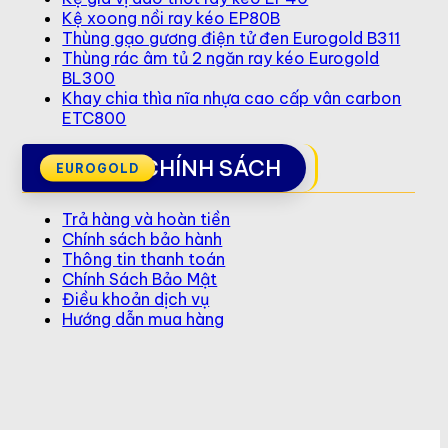
Kệ xoong nồi ray kéo EP80B
Thùng gạo gương điện tử đen Eurogold B311
Thùng rác âm tủ 2 ngăn ray kéo Eurogold
BL300
Khay chia thìa nĩa nhựa cao cấp vân carbon
ETC800
CHÍNH SÁCH
Trả hàng và hoàn tiền
Chính sách bảo hành
Thông tin thanh toán
Chính Sách Bảo Mật
Điều khoản dịch vụ
Hướng dẫn mua hàng