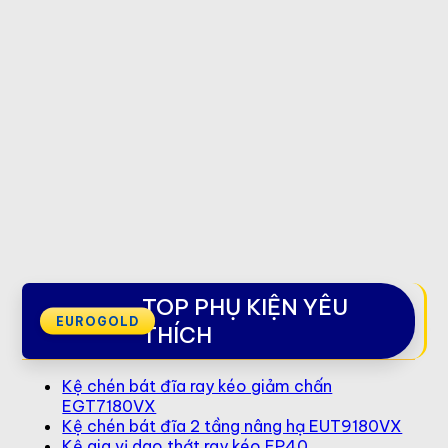
TOP PHỤ KIỆN YÊU
THÍCH
Kệ chén bát đĩa ray kéo giảm chấn
EGT7180VX
Kệ chén bát đĩa 2 tầng nâng hạ EUT9180VX
Kệ gia vị dao thớt ray kéo EP40