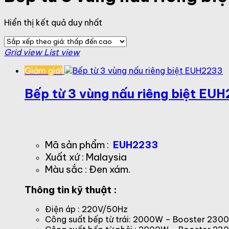
Hiển thị kết quả duy nhất
Grid view
List view
Giảm giá!
Bếp từ 3 vùng nấu riêng biệt EU
Giá
gốc
Giá
Mã sản phẩm :
EUH2233
là:
hiện
Xuất xứ : Malaysia
12,720,000₫.
tại
Màu sắc : Đen xám.
là:
8,268,000₫.
Thông tin kỹ thuật :
Điện áp : 220V/50Hz
Công suất bếp từ trái: 2000W – Booster 230