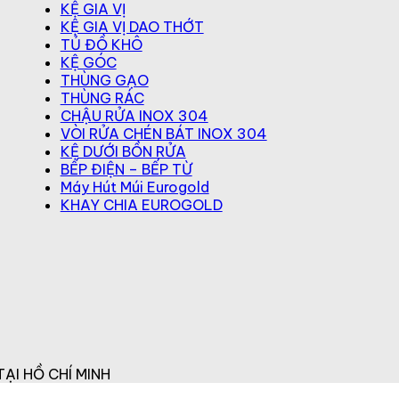
KỆ GIA VỊ
KỆ GIA VỊ DAO THỚT
TỦ ĐỒ KHÔ
KỆ GÓC
THÙNG GẠO
THÙNG RÁC
CHẬU RỬA INOX 304
VÒI RỬA CHÉN BÁT INOX 304
KỆ DƯỚI BỒN RỬA
BẾP ĐIỆN – BẾP TỪ
Máy Hút Múi Eurogold
KHAY CHIA EUROGOLD
ẠI HỒ CHÍ MINH