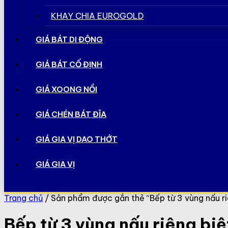
KHAY CHIA EUROGOLD
GIÁ BÁT DI ĐỘNG
GIÁ BÁT CỐ ĐỊNH
GIÁ XOONG NỒI
GIÁ CHÉN BÁT ĐĨA
GIÁ GIA VỊ DAO THỚT
GIÁ GIA VỊ
Trang chủ
/ Sản phẩm được gắn thẻ “Bếp từ 3 vùng nấu r
Bếp từ 3 vùng nấu riêng b