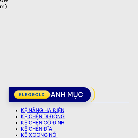
300W
mm)
DANH MỤC
KỆ NÂNG HẠ ĐIỆN
KỆ CHÉN DI ĐỘNG
KỆ CHÉN CỐ ĐỊNH
KỆ CHÉN ĐĨA
KỆ XOONG NỒI