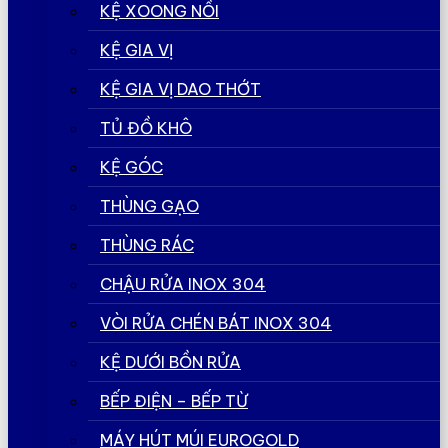
KỆ XOONG NỒI
KỆ GIA VỊ
KỆ GIA VỊ DAO THỚT
TỦ ĐỒ KHÔ
KỆ GÓC
THÙNG GẠO
THÙNG RÁC
CHẬU RỬA INOX 304
VÒI RỬA CHÉN BÁT INOX 304
KỆ DƯỚI BỒN RỬA
BẾP ĐIỆN – BẾP TỪ
MÁY HÚT MÚI EUROGOLD