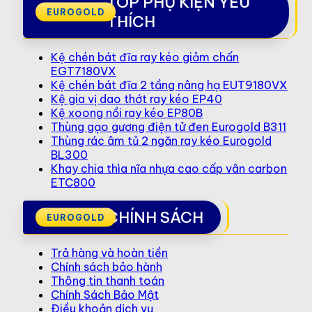
TOP PHỤ KIỆN YÊU
THÍCH
Kệ chén bát đĩa ray kéo giảm chấn
EGT7180VX
Kệ chén bát đĩa 2 tầng nâng hạ EUT9180VX
Kệ gia vị dao thớt ray kéo EP40
Kệ xoong nồi ray kéo EP80B
Thùng gạo gương điện tử đen Eurogold B311
Thùng rác âm tủ 2 ngăn ray kéo Eurogold
BL300
Khay chia thìa nĩa nhựa cao cấp vân carbon
ETC800
CHÍNH SÁCH
Trả hàng và hoàn tiền
Chính sách bảo hành
Thông tin thanh toán
Chính Sách Bảo Mật
Điều khoản dịch vụ