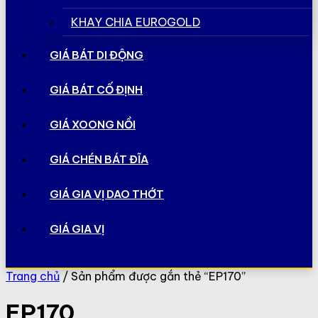
KHAY CHIA EUROGOLD
GIÁ BÁT DI ĐỘNG
GIÁ BÁT CỐ ĐỊNH
GIÁ XOONG NỒI
GIÁ CHÉN BÁT ĐĨA
GIÁ GIA VỊ DAO THỚT
GIÁ GIA VỊ
Trang chủ
/ Sản phẩm được gắn thẻ “EP170”
EP170