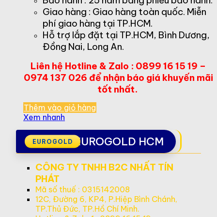
Giao hàng : Giao hàng toàn quốc. Miễn
phí giao hàng tại TP.HCM.
Hỗ trợ lắp đặt tại TP.HCM, Bình Dương,
Đồng Nai, Long An.
Liên hệ Hotline & Zalo : 0899 16 15 19 –
0974 137 026 để nhận báo giá khuyến mãi
tốt nhất.
Thêm vào giỏ hàng
Xem nhanh
EUROGOLD HCM
CÔNG TY TNHH B2C NHẤT TÍN
PHÁT
Mã số thuế : 0315142008
12C, Đường 6, KP4, P.Hiệp Bình Chánh,
TP.Thủ Đức, TP.Hồ Chí Minh.