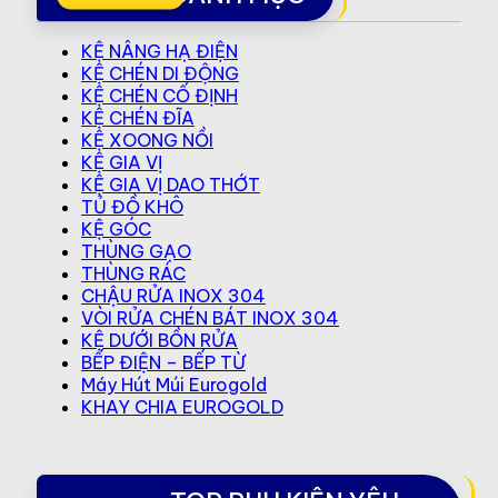
KỆ NÂNG HẠ ĐIỆN
KỆ CHÉN DI ĐỘNG
KỆ CHÉN CỐ ĐỊNH
KỆ CHÉN ĐĨA
KỆ XOONG NỒI
KỆ GIA VỊ
KỆ GIA VỊ DAO THỚT
TỦ ĐỒ KHÔ
KỆ GÓC
THÙNG GẠO
THÙNG RÁC
CHẬU RỬA INOX 304
VÒI RỬA CHÉN BÁT INOX 304
KỆ DƯỚI BỒN RỬA
BẾP ĐIỆN – BẾP TỪ
Máy Hút Múi Eurogold
KHAY CHIA EUROGOLD