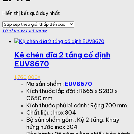
Hiển thị kết quả duy nhất
Grid view
List view
Kệ chén đĩa 2 tầng cố định
EUV8670
1,760,000
₫
Mã sản phẩm :
EUV8670
Kích thước lắp đặt : R665 x S280 x
C650 mm
Kích thước phủ bì cánh : Rộng 700 mm.
Chất liệu : Inox 304
Bộ sản phẩm gồm : Kệ 2 tầng, Khay
hứng nước inox 304.
Bảo hành : 25 năm bằng phiếu bảo hành.