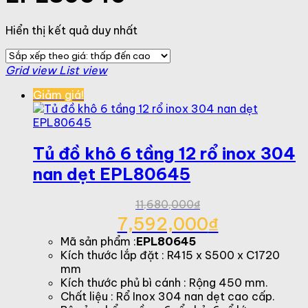
Hiển thị kết quả duy nhất
Grid view
List view
Giảm giá!
Tủ đồ khô 6 tầng 12 rổ inox 304
nan dẹt EPL80645
11,680,000
₫
Giá
7,592,000
₫
gốc
Giá
Mã sản phẩm :
EPL80645
là:
hiện
Kích thước lắp đặt : R415 x S500 x C1720
11,680,000₫.
tại
mm
là:
Kích thước phủ bì cánh : Rộng 450 mm.
7,592,000₫.
Chất liệu : Rổ Inox 304 nan dẹt cao cấp.