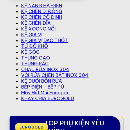
KỆ NÂNG HẠ ĐIỆN
KỆ CHÉN DI ĐỘNG
KỆ CHÉN CỐ ĐỊNH
KỆ CHÉN ĐĨA
KỆ XOONG NỒI
KỆ GIA VỊ
KỆ GIA VỊ DAO THỚT
TỦ ĐỒ KHÔ
KỆ GÓC
THÙNG GẠO
THÙNG RÁC
CHẬU RỬA INOX 304
VÒI RỬA CHÉN BÁT INOX 304
KỆ DƯỚI BỒN RỬA
BẾP ĐIỆN – BẾP TỪ
Máy Hút Múi Eurogold
KHAY CHIA EUROGOLD
TOP PHỤ KIỆN YÊU