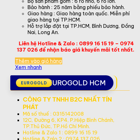
Bộ sản phẩm gồm : 6 rổ nhỏ, 6 rổ lớn.
Bảo hành : 25 năm bằng phiếu bảo hành.
Giao hàng : Giao hàng toàn quốc. Miễn phí
giao hàng tại TP.HCM.
Hỗ trợ lắp đặt tại TP.HCM, Bình Dương, Đồng
Nai, Long An.
Liên hệ Hotline & Zalo : 0899 16 15 19 – 0974
137 026 để nhận báo giá khuyến mãi tốt nhất.
Thêm vào giỏ hàng
Xem nhanh
EUROGOLD HCM
CÔNG TY TNHH B2C NHẤT TÍN
PHÁT
Mã số thuế : 0315142008
12C, Đường 6, KP4, P.Hiệp Bình Chánh,
TP.Thủ Đức, TP.Hồ Chí Minh.
Hotline & Zalo 1 : 0899 16 15 19
Hotline & Zalo 2 : 0974 137 026