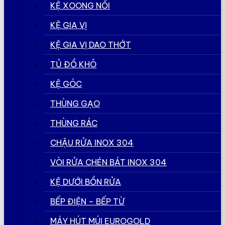
KỆ XOONG NỒI
KỆ GIA VỊ
KỆ GIA VỊ DAO THỚT
TỦ ĐỒ KHÔ
KỆ GÓC
THÙNG GẠO
THÙNG RÁC
CHẬU RỬA INOX 304
VÒI RỬA CHÉN BÁT INOX 304
KỆ DƯỚI BỒN RỬA
BẾP ĐIỆN – BẾP TỪ
MÁY HÚT MÚI EUROGOLD