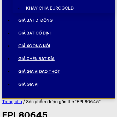
KHAY CHIA EUROGOLD
GIÁ BÁT DI ĐỘNG
GIÁ BÁT CỐ ĐỊNH
GIÁ XOONG NỒI
GIÁ CHÉN BÁT ĐĨA
GIÁ GIA VỊ DAO THỚT
GIÁ GIA VỊ
Trang chủ
/ Sản phẩm được gắn thẻ “EPL80645”
EPL80645