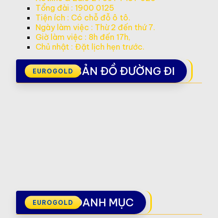
Tổng đài : 1900 0125
Tiện ích : Có chỗ đỗ ô tô.
Ngày làm việc : Thừ 2 đến thứ 7.
Giờ làm việc : 8h đến 17h,
Chủ nhật : Đặt lịch hẹn trước.
BẢN ĐỒ ĐƯỜNG ĐI
DANH MỤC