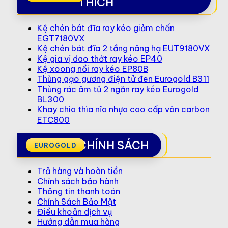
THÍCH
Kệ chén bát đĩa ray kéo giảm chấn
EGT7180VX
Kệ chén bát đĩa 2 tầng nâng hạ EUT9180VX
Kệ gia vị dao thớt ray kéo EP40
Kệ xoong nồi ray kéo EP80B
Thùng gạo gương điện tử đen Eurogold B311
Thùng rác âm tủ 2 ngăn ray kéo Eurogold
BL300
Khay chia thìa nĩa nhựa cao cấp vân carbon
ETC800
CHÍNH SÁCH
Trả hàng và hoàn tiền
Chính sách bảo hành
Thông tin thanh toán
Chính Sách Bảo Mật
Điều khoản dịch vụ
Hướng dẫn mua hàng