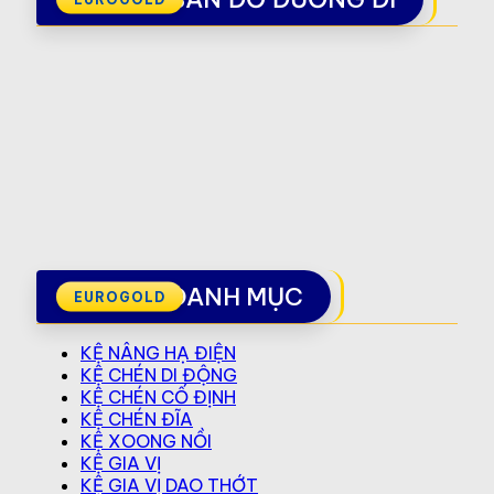
DANH MỤC
KỆ NÂNG HẠ ĐIỆN
KỆ CHÉN DI ĐỘNG
KỆ CHÉN CỐ ĐỊNH
KỆ CHÉN ĐĨA
KỆ XOONG NỒI
KỆ GIA VỊ
KỆ GIA VỊ DAO THỚT