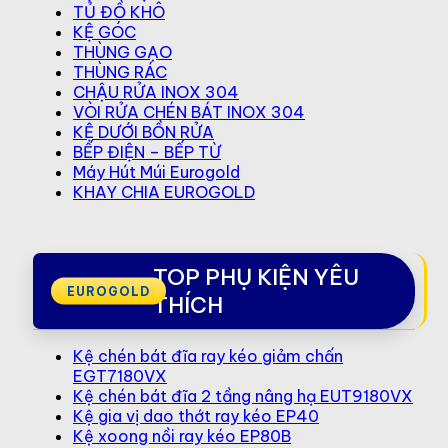
TỦ ĐỒ KHÔ
KỆ GÓC
THÙNG GẠO
THÙNG RÁC
CHẬU RỬA INOX 304
VÒI RỬA CHÉN BÁT INOX 304
KỆ DƯỚI BỒN RỬA
BẾP ĐIỆN – BẾP TỪ
Máy Hút Múi Eurogold
KHAY CHIA EUROGOLD
TOP PHỤ KIỆN YÊU
THÍCH
Kệ chén bát đĩa ray kéo giảm chấn
EGT7180VX
Kệ chén bát đĩa 2 tầng nâng hạ EUT9180VX
Kệ gia vị dao thớt ray kéo EP40
Kệ xoong nồi ray kéo EP80B