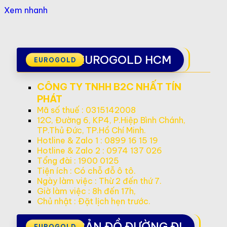
Xem nhanh
EUROGOLD HCM
CÔNG TY TNHH B2C NHẤT TÍN
PHÁT
Mã số thuế : 0315142008
12C, Đường 6, KP4, P.Hiệp Bình Chánh,
TP.Thủ Đức, TP.Hồ Chí Minh.
Hotline & Zalo 1 : 0899 16 15 19
Hotline & Zalo 2 : 0974 137 026
Tổng đài : 1900 0125
Tiện ích : Có chỗ đỗ ô tô.
Ngày làm việc : Thừ 2 đến thứ 7.
Giờ làm việc : 8h đến 17h,
Chủ nhật : Đặt lịch hẹn trước.
BẢN ĐỒ ĐƯỜNG ĐI