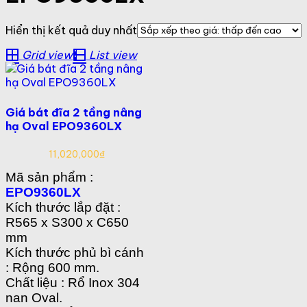
Hiển thị kết quả duy nhất
Grid view
List view
Giá bát đĩa 2 tầng nâng
hạ Oval EPO9360LX
11,020,000
₫
Mã sản phẩm :
EPO9360LX
Kích thước lắp đặt :
R565 x S300 x C650
mm
Kích thước phủ bì cánh
: Rộng 600 mm.
Chất liệu : Rổ Inox 304
nan Oval.