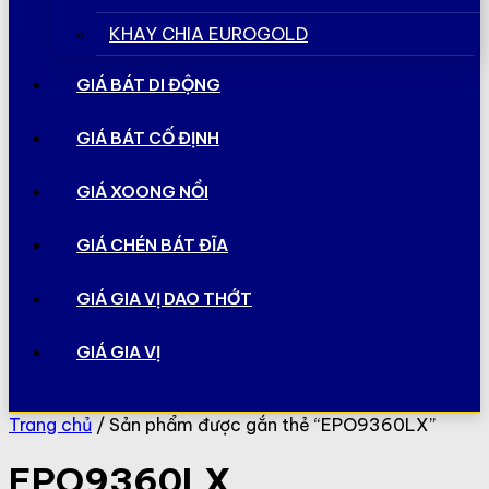
KHAY CHIA EUROGOLD
GIÁ BÁT DI ĐỘNG
GIÁ BÁT CỐ ĐỊNH
GIÁ XOONG NỒI
GIÁ CHÉN BÁT ĐĨA
GIÁ GIA VỊ DAO THỚT
GIÁ GIA VỊ
Trang chủ
/ Sản phẩm được gắn thẻ “EPO9360LX”
EPO9360LX