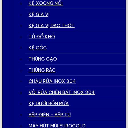
KỆ XOONG NỒI
KỆ GIA VỊ
KỆ GIA VỊ DAO THỚT
TỦ ĐỒ KHÔ
KỆ GÓC
THÙNG GẠO
THÙNG RÁC
CHẬU RỬA INOX 304
VÒI RỬA CHÉN BÁT INOX 304
KỆ DƯỚI BỒN RỬA
BẾP ĐIỆN – BẾP TỪ
MÁY HÚT MÚI EUROGOLD