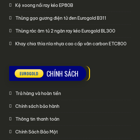
Kệ xoong nồi ray kéo EP80B
Thùng gạo gương điện tử đen Eurogold B311
Thùng rác âm tủ 2 ngăn ray kéo Eurogold BL300
Khay chia thìa nĩa nhựa cao cấp vân carbon ETC800
CHÍNH SÁCH
Trả hàng và hoàn tiền
Chính sách bảo hành
Thông tin thanh toán
Chính Sách Bảo Mật