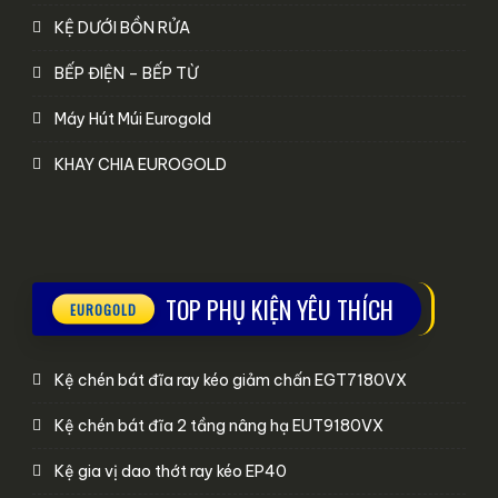
KỆ DƯỚI BỒN RỬA
BẾP ĐIỆN – BẾP TỪ
Máy Hút Múi Eurogold
KHAY CHIA EUROGOLD
TOP PHỤ KIỆN YÊU THÍCH
Kệ chén bát đĩa ray kéo giảm chấn EGT7180VX
Kệ chén bát đĩa 2 tầng nâng hạ EUT9180VX
Kệ gia vị dao thớt ray kéo EP40