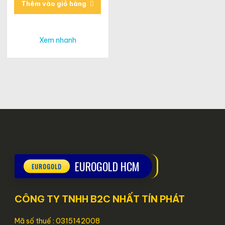
Thêm vào giỏ hàng
Xem nhanh
EUROGOLD HCM
CÔNG TY TNHH B2C NHẤT TÍN PHÁT
Mã số thuế : 0315142008