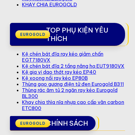
KHAY CHIA EUROGOLD
TOP PHỤ KIỆN YÊU
THÍCH
Kệ chén bát đĩa ray kéo giảm chấn
EGT7180VX
Kệ chén bát đĩa 2 tầng nâng hạ EUT9180VX
Kệ gia vị dao thớt ray kéo EP40
Kệ xoong nồi ray kéo EP80B
Thùng gạo gương điện tử đen Eurogold B311
Thùng rác âm tủ 2 ngăn ray kéo Eurogold
BL300
Khay chia thìa nĩa nhựa cao cấp vân carbon
ETC800
CHÍNH SÁCH