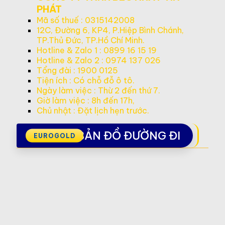
PHÁT
Mã số thuế : 0315142008
12C, Đường 6, KP4, P.Hiệp Bình Chánh,
TP.Thủ Đức, TP.Hồ Chí Minh.
Hotline & Zalo 1 : 0899 16 15 19
Hotline & Zalo 2 : 0974 137 026
Tổng đài : 1900 0125
Tiện ích : Có chỗ đỗ ô tô.
Ngày làm việc : Thừ 2 đến thứ 7.
Giờ làm việc : 8h đến 17h,
Chủ nhật : Đặt lịch hẹn trước.
BẢN ĐỒ ĐƯỜNG ĐI