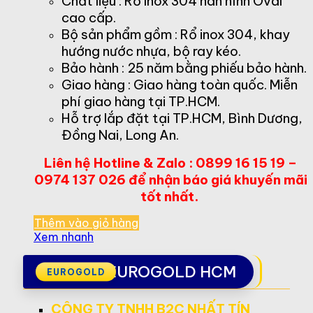
Chất liệu : Rổ Inox 304 nan hình Oval
cao cấp.
Bộ sản phẩm gồm : Rổ inox 304, khay
hướng nước nhựa, bộ ray kéo.
Bảo hành : 25 năm bằng phiếu bảo hành.
Giao hàng : Giao hàng toàn quốc. Miễn
phí giao hàng tại TP.HCM.
Hỗ trợ lắp đặt tại TP.HCM, Bình Dương,
Đồng Nai, Long An.
Liên hệ Hotline & Zalo : 0899 16 15 19 –
0974 137 026 để nhận báo giá khuyến mãi
tốt nhất.
Thêm vào giỏ hàng
Xem nhanh
EUROGOLD HCM
CÔNG TY TNHH B2C NHẤT TÍN