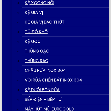
KỆ XOONG NỒI
KỆ GIA VỊ
KỆ GIA VỊ DAO THỚT
TỦ ĐỒ KHÔ
KỆ GÓC
THÙNG GẠO
THÙNG RÁC
CHẬU RỬA INOX 304
VÒI RỬA CHÉN BÁT INOX 304
KỆ DƯỚI BỒN RỬA
BẾP ĐIỆN – BẾP TỪ
MÁY HÚT MÚI EUROGOLD