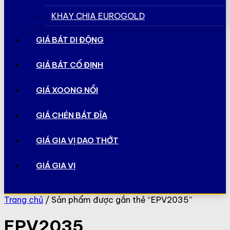
KHAY CHIA EUROGOLD
GIÁ BÁT DI ĐỘNG
GIÁ BÁT CỐ ĐỊNH
GIÁ XOONG NỒI
GIÁ CHÉN BÁT ĐĨA
GIÁ GIA VỊ DAO THỚT
GIÁ GIA VỊ
Trang chủ
/ Sản phẩm được gắn thẻ “EPV2035”
EPV2035