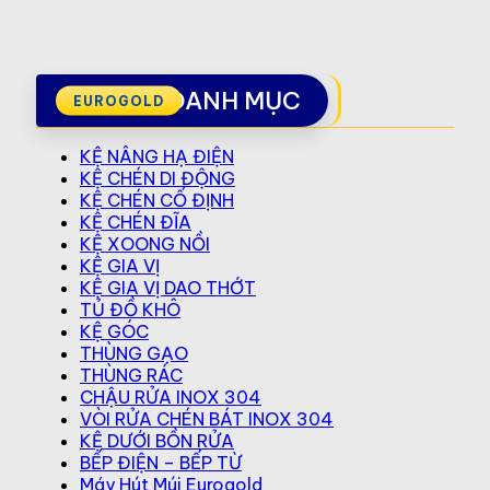
DANH MỤC
KỆ NÂNG HẠ ĐIỆN
KỆ CHÉN DI ĐỘNG
KỆ CHÉN CỐ ĐỊNH
KỆ CHÉN ĐĨA
KỆ XOONG NỒI
KỆ GIA VỊ
KỆ GIA VỊ DAO THỚT
TỦ ĐỒ KHÔ
KỆ GÓC
THÙNG GẠO
THÙNG RÁC
CHẬU RỬA INOX 304
VÒI RỬA CHÉN BÁT INOX 304
KỆ DƯỚI BỒN RỬA
BẾP ĐIỆN – BẾP TỪ
Máy Hút Múi Eurogold