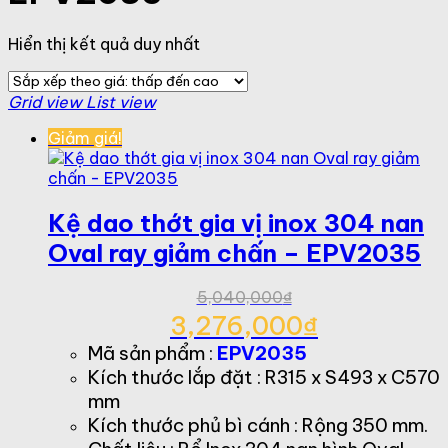
Hiển thị kết quả duy nhất
Grid view
List view
Giảm giá!
Kệ dao thớt gia vị inox 304 nan
Oval ray giảm chấn – EPV2035
5,040,000
₫
Giá
3,276,000
₫
gốc
Giá
Mã sản phẩm :
EPV2035
là:
hiện
Kích thước lắp đặt : R315 x S493 x C570
5,040,000₫.
tại
mm
là:
Kích thước phủ bì cánh : Rộng 350 mm.
3,276,000₫.