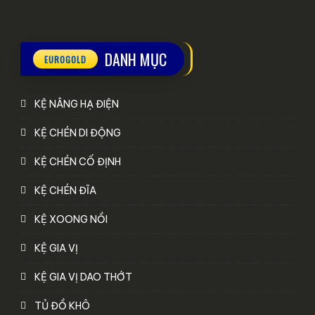
DANH MỤC
KỆ NÂNG HẠ ĐIỆN
KỆ CHÉN DI ĐỘNG
KỆ CHÉN CỐ ĐỊNH
KỆ CHÉN ĐĨA
KỆ XOONG NỒI
KỆ GIA VỊ
KỆ GIA VỊ DAO THỚT
TỦ ĐỒ KHÔ