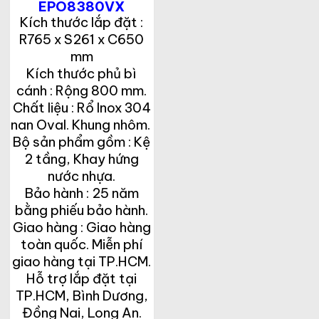
EPO8380VX
Kích thước lắp đặt :
R765 x S261 x C650
mm
Kích thước phủ bì
cánh : Rộng 800 mm.
Chất liệu : Rổ Inox 304
nan Oval. Khung nhôm.
Bộ sản phẩm gồm : Kệ
2 tầng, Khay hứng
nước nhựa.
Bảo hành : 25 năm
bằng phiếu bảo hành.
Giao hàng : Giao hàng
toàn quốc. Miễn phí
giao hàng tại TP.HCM.
Hỗ trợ lắp đặt tại
TP.HCM, Bình Dương,
Đồng Nai, Long An.