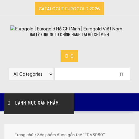
Skip
CATALOGUE EUROGOLD 2026
to
content
ĐẠI LÝ EUROGOLD CHÍNH HÃNG TẠI HỒ CHÍ MINH
0
DANH MỤC SẢN PHẨM
Trang chủ
/ Sản phẩm được gắn thẻ “EPV8080”