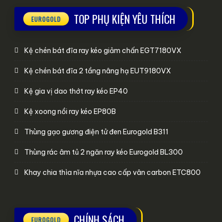
TOP PHỤ KIỆN YÊU THÍCH
Kệ chén bát đĩa ray kéo giảm chấn EGT7180VX
Kệ chén bát đĩa 2 tầng nâng hạ EUT9180VX
Kệ gia vị dao thớt ray kéo EP40
Kệ xoong nồi ray kéo EP80B
Thùng gạo gương điện tử đen Eurogold B311
Thùng rác âm tủ 2 ngăn ray kéo Eurogold BL300
Khay chia thìa nĩa nhựa cao cấp vân carbon ETC800
CHÍNH SÁCH