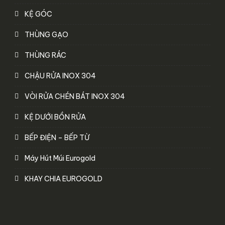
KỆ GÓC
THÙNG GẠO
THÙNG RÁC
CHẬU RỬA INOX 304
VÒI RỬA CHÉN BÁT INOX 304
KỆ DƯỚI BỒN RỬA
BẾP ĐIỆN – BẾP TỪ
Máy Hút Múi Eurogold
KHAY CHIA EUROGOLD