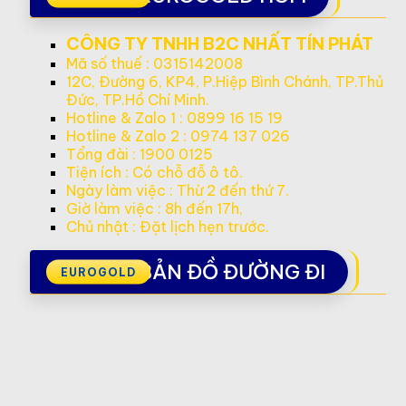
CÔNG TY TNHH B2C NHẤT TÍN PHÁT
Mã số thuế : 0315142008
12C, Đường 6, KP4, P.Hiệp Bình Chánh, TP.Thủ
Đức, TP.Hồ Chí Minh.
Hotline & Zalo 1 : 0899 16 15 19
Hotline & Zalo 2 : 0974 137 026
Tổng đài : 1900 0125
Tiện ích : Có chỗ đỗ ô tô.
Ngày làm việc : Thừ 2 đến thứ 7.
Giờ làm việc : 8h đến 17h,
Chủ nhật : Đặt lịch hẹn trước.
BẢN ĐỒ ĐƯỜNG ĐI