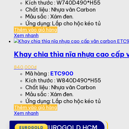
Kích thước : W740D490*H55
Chất liệu : Nhựa vân Carbon
Mảu sắc : Xám đen.
Ứng dụng: Lắp cho hộc kéo tủ
Thêm vào giỏ hàng
Xem nhanh
Khay chia thìa nĩa nhựa cao cấp
840,000
₫
Mã hàng :
ETC900
Kích thước : W840D490*H55
Chất liệu : Nhựa vân Carbon
Mảu sắc : Xám đen.
Ứng dụng: Lắp cho hộc kéo tủ
Thêm vào giỏ hàng
Xem nhanh
EUROGOLD HCM