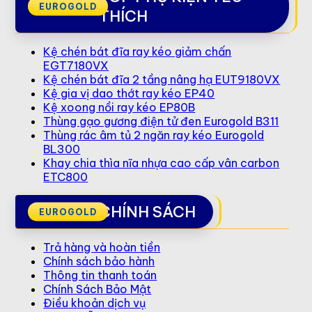
THÍCH
Kệ chén bát đĩa ray kéo giảm chấn
EGT7180VX
Kệ chén bát đĩa 2 tầng nâng hạ EUT9180VX
Kệ gia vị dao thớt ray kéo EP40
Kệ xoong nồi ray kéo EP80B
Thùng gạo gương điện tử đen Eurogold B311
Thùng rác âm tủ 2 ngăn ray kéo Eurogold
BL300
Khay chia thìa nĩa nhựa cao cấp vân carbon
ETC800
CHÍNH SÁCH
Trả hàng và hoàn tiền
Chính sách bảo hành
Thông tin thanh toán
Chính Sách Bảo Mật
Điều khoản dịch vụ