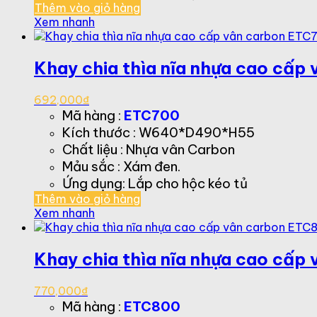
Thêm vào giỏ hàng
Xem nhanh
Khay chia thìa nĩa nhựa cao cấp
692,000
₫
Mã hàng :
ETC700
Kích thước : W640*D490*H55
Chất liệu : Nhựa vân Carbon
Mảu sắc : Xám đen.
Ứng dụng: Lắp cho hộc kéo tủ
Thêm vào giỏ hàng
Xem nhanh
Khay chia thìa nĩa nhựa cao cấp
770,000
₫
Mã hàng :
ETC800