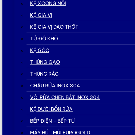
KỆ XOONG NỒI
KỆ GIA VỊ
KỆ GIA VỊ DAO THỚT
TỦ ĐỒ KHÔ
KỆ GÓC
THÙNG GẠO
THÙNG RÁC
CHẬU RỬA INOX 304
VÒI RỬA CHÉN BÁT INOX 304
KỆ DƯỚI BỒN RỬA
BẾP ĐIỆN – BẾP TỪ
MÁY HÚT MÚI EUROGOLD