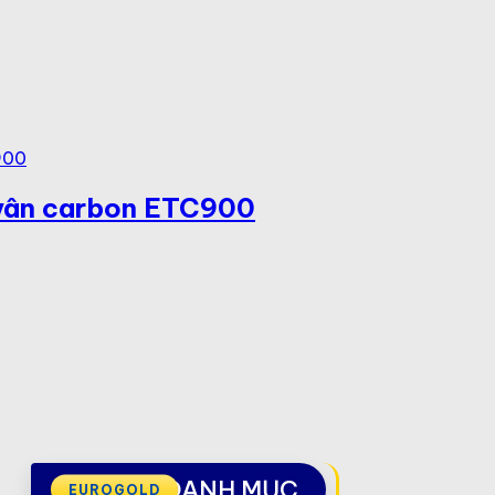
 vân carbon ETC900
DANH MỤC