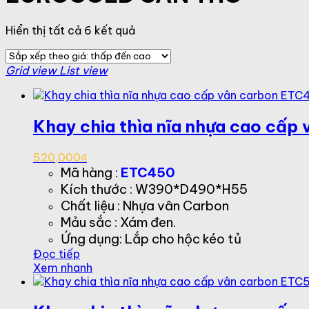
Đã
Hiển thị tất cả 6 kết quả
sắp
xếp
Grid view
List view
theo
giá:
thấp
đến
Khay chia thìa nĩa nhựa cao cấp
cao
520,000
₫
Mã hàng :
ETC450
Kích thước : W390*D490*H55
Chất liệu : Nhựa vân Carbon
Mảu sắc : Xám đen.
Ứng dụng: Lắp cho hộc kéo tủ
Đọc tiếp
Xem nhanh