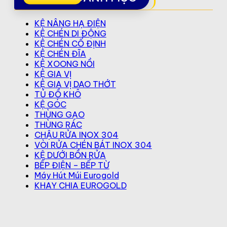
KỆ NÂNG HẠ ĐIỆN
KỆ CHÉN DI ĐỘNG
KỆ CHÉN CỐ ĐỊNH
KỆ CHÉN ĐĨA
KỆ XOONG NỒI
KỆ GIA VỊ
KỆ GIA VỊ DAO THỚT
TỦ ĐỒ KHÔ
KỆ GÓC
THÙNG GẠO
THÙNG RÁC
CHẬU RỬA INOX 304
VÒI RỬA CHÉN BÁT INOX 304
KỆ DƯỚI BỒN RỬA
BẾP ĐIỆN – BẾP TỪ
Máy Hút Múi Eurogold
KHAY CHIA EUROGOLD