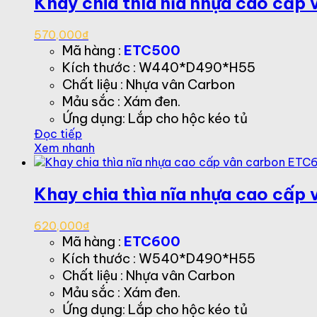
Khay chia thìa nĩa nhựa cao cấp
570,000
₫
Mã hàng :
ETC500
Kích thước : W440*D490*H55
Chất liệu : Nhựa vân Carbon
Mảu sắc : Xám đen.
Ứng dụng: Lắp cho hộc kéo tủ
Đọc tiếp
Xem nhanh
Khay chia thìa nĩa nhựa cao cấp
620,000
₫
Mã hàng :
ETC600
Kích thước : W540*D490*H55
Chất liệu : Nhựa vân Carbon
Mảu sắc : Xám đen.
Ứng dụng: Lắp cho hộc kéo tủ