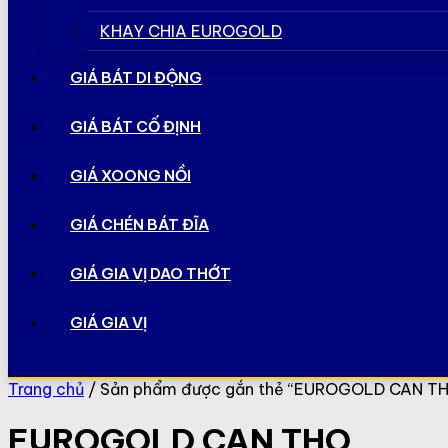
KHAY CHIA EUROGOLD
GIÁ BÁT DI ĐỘNG
GIÁ BÁT CỐ ĐỊNH
GIÁ XOONG NỒI
GIÁ CHÉN BÁT ĐĨA
GIÁ GIA VỊ DAO THỚT
GIÁ GIA VỊ
Trang chủ
/ Sản phẩm được gắn thẻ “EUROGOLD CAN T
EUROGOLD CAN THO