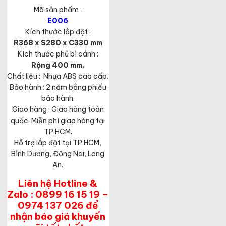
Giá
là:
Mã sản phẩm :
hiện
2,440,000₫.
tại
E006
là:
Kích thước lắp đặt :
1,586,000₫.
R368 x S280 x C330 mm
Kích thước phủ bì cánh :
Rộng 400 mm.
Chất liệu : Nhựa ABS cao cấp.
Bảo hành : 2 năm bằng phiếu
bảo hành.
Giao hàng : Giao hàng toàn
quốc. Miễn phí giao hàng tại
TP.HCM.
Hỗ trợ lắp đặt tại TP.HCM,
Bình Dương, Đồng Nai, Long
An.
Liên hệ Hotline &
Zalo : 0899 16 15 19 –
0974 137 026 để
nhận báo giá khuyến