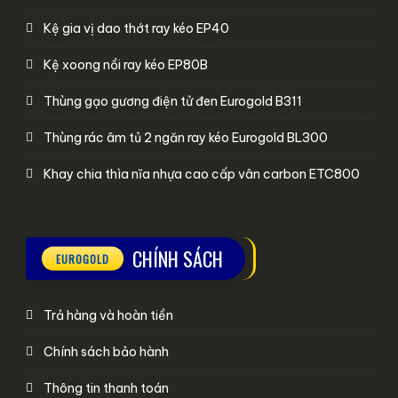
Kệ gia vị dao thớt ray kéo EP40
Kệ xoong nồi ray kéo EP80B
Thùng gạo gương điện tử đen Eurogold B311
Thùng rác âm tủ 2 ngăn ray kéo Eurogold BL300
Khay chia thìa nĩa nhựa cao cấp vân carbon ETC800
CHÍNH SÁCH
Trả hàng và hoàn tiền
Chính sách bảo hành
Thông tin thanh toán