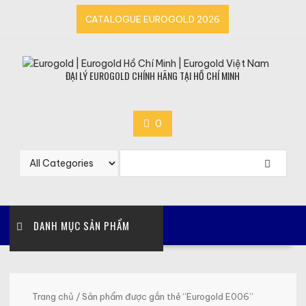
Skip
CATALOGUE EUROGOLD 2026
to
content
ĐẠI LÝ EUROGOLD CHÍNH HÃNG TẠI HỒ CHÍ MINH
0
DANH MỤC SẢN PHẨM
Trang chủ
/ Sản phẩm được gắn thẻ “Eurogold E006”