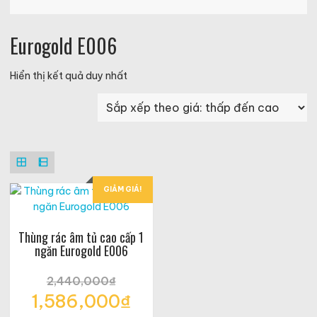
Eurogold E006
Hiển thị kết quả duy nhất
GIẢM GIÁ!
Thùng rác âm tủ cao cấp 1
ngăn Eurogold E006
2,440,000
₫
Giá
1,586,000
₫
gốc