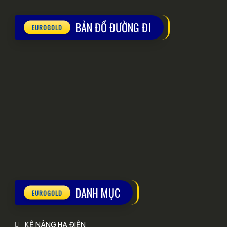
BẢN ĐỒ ĐƯỜNG ĐI
DANH MỤC
KỆ NÂNG HẠ ĐIỆN