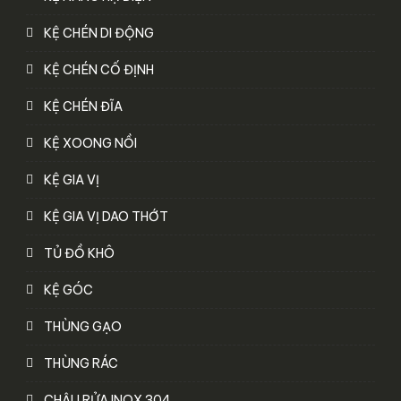
KỆ CHÉN DI ĐỘNG
KỆ CHÉN CỐ ĐỊNH
KỆ CHÉN ĐĨA
KỆ XOONG NỒI
KỆ GIA VỊ
KỆ GIA VỊ DAO THỚT
TỦ ĐỒ KHÔ
KỆ GÓC
THÙNG GẠO
THÙNG RÁC
CHẬU RỬA INOX 304