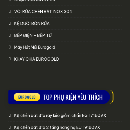
VÒI RỬA CHÉN BÁT INOX 304
KỆ DƯỚI BỒN RỬA
BẾP ĐIỆN – BẾP TỪ
Máy Hút Múi Eurogold
KHAY CHIA EUROGOLD
TOP PHỤ KIỆN YÊU THÍCH
Kệ chén bát đĩa ray kéo giảm chấn EGT7180VX
Kệ chén bát đĩa 2 tầng nâng hạ EUT9180VX