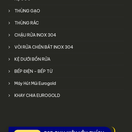
THÙNG GẠO
THÙNG RÁC
CHẬU RỬA INOX 304
VÒI RỬA CHÉN BÁT INOX 304
KỆ DƯỚI BỒN RỬA
BẾP ĐIỆN – BẾP TỪ
Máy Hút Múi Eurogold
KHAY CHIA EUROGOLD