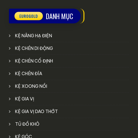
DANH MỤC
KỆ NÂNG HẠ ĐIỆN
KỆ CHÉN DI ĐỘNG
KỆ CHÉN CỐ ĐỊNH
KỆ CHÉN ĐĨA
KỆ XOONG NỒI
KỆ GIA VỊ
KỆ GIA VỊ DAO THỚT
TỦ ĐỒ KHÔ
KỆ GÓC