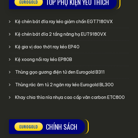
TOP PHỤ KIỆN YÊU THÍCH
Kệ chén bát đĩa ray kéo giảm chấn EGT7180VX
Kệ chén bát đĩa 2 tầng nâng hạ EUT9180VX
Kệ gia vị dao thớt ray kéo EP40
Kệ xoong nồi ray kéo EP80B
Thùng gạo gương điện tử đen Eurogold B311
Thùng rác âm tủ 2 ngăn ray kéo Eurogold BL300
Khay chia thìa nĩa nhựa cao cấp vân carbon ETC800
CHÍNH SÁCH