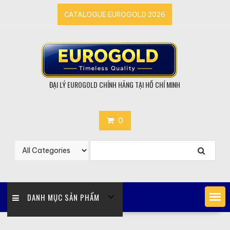
Skip
CATALOGUE EUROGOLD 2026
to
content
ĐẠI LÝ EUROGOLD CHÍNH HÃNG TẠI HỒ CHÍ MINH
0
DANH MỤC SẢN PHẨM