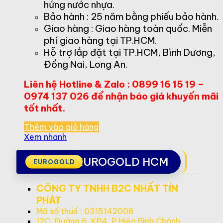
hứng nước nhựa.
Bảo hành : 25 năm bằng phiếu bảo hành.
Giao hàng : Giao hàng toàn quốc. Miễn
phí giao hàng tại TP.HCM.
Hỗ trợ lắp đặt tại TP.HCM, Bình Dương,
Đồng Nai, Long An.
Liên hệ Hotline & Zalo : 0899 16 15 19 –
0974 137 026 để nhận báo giá khuyến mãi
tốt nhất.
Thêm vào giỏ hàng
Xem nhanh
EUROGOLD HCM
CÔNG TY TNHH B2C NHẤT TÍN
PHÁT
Mã số thuế : 0315142008
12C, Đường 6, KP4, P.Hiệp Bình Chánh,