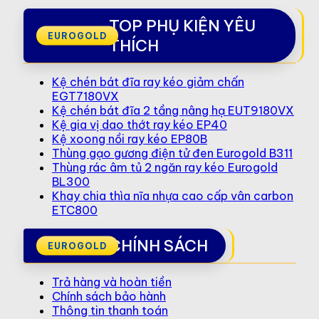
TOP PHỤ KIỆN YÊU
THÍCH
Kệ chén bát đĩa ray kéo giảm chấn
EGT7180VX
Kệ chén bát đĩa 2 tầng nâng hạ EUT9180VX
Kệ gia vị dao thớt ray kéo EP40
Kệ xoong nồi ray kéo EP80B
Thùng gạo gương điện tử đen Eurogold B311
Thùng rác âm tủ 2 ngăn ray kéo Eurogold
BL300
Khay chia thìa nĩa nhựa cao cấp vân carbon
ETC800
CHÍNH SÁCH
Trả hàng và hoàn tiền
Chính sách bảo hành
Thông tin thanh toán