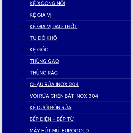
KỆ XOONG NỒI
KỆ GIA VỊ
KỆ GIA VỊ DAO THỚT
TỦ ĐỒ KHÔ
KỆ GÓC
THÙNG GẠO
THÙNG RÁC
CHẬU RỬA INOX 304
VÒI RỬA CHÉN BÁT INOX 304
KỆ DƯỚI BỒN RỬA
BẾP ĐIỆN – BẾP TỪ
MÁY HÚT MÚI EUROGOLD