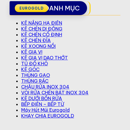
DANH MỤC
KỆ NÂNG HẠ ĐIỆN
KỆ CHÉN DI ĐỘNG
KỆ CHÉN CỐ ĐỊNH
KỆ CHÉN ĐĨA
KỆ XOONG NỒI
KỆ GIA VỊ
KỆ GIA VỊ DAO THỚT
TỦ ĐỒ KHÔ
KỆ GÓC
THÙNG GẠO
THÙNG RÁC
CHẬU RỬA INOX 304
VÒI RỬA CHÉN BÁT INOX 304
KỆ DƯỚI BỒN RỬA
BẾP ĐIỆN – BẾP TỪ
Máy Hút Múi Eurogold
KHAY CHIA EUROGOLD