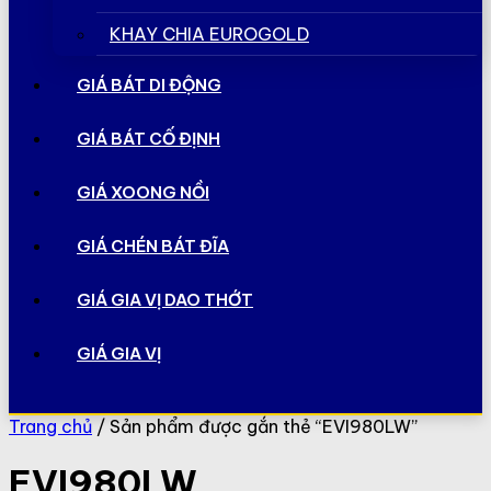
KHAY CHIA EUROGOLD
GIÁ BÁT DI ĐỘNG
GIÁ BÁT CỐ ĐỊNH
GIÁ XOONG NỒI
GIÁ CHÉN BÁT ĐĨA
GIÁ GIA VỊ DAO THỚT
GIÁ GIA VỊ
Trang chủ
/ Sản phẩm được gắn thẻ “EVI980LW”
EVI980LW