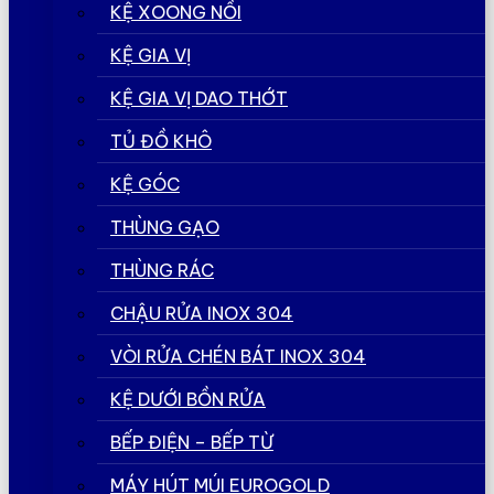
KỆ XOONG NỒI
KỆ GIA VỊ
KỆ GIA VỊ DAO THỚT
TỦ ĐỒ KHÔ
KỆ GÓC
THÙNG GẠO
THÙNG RÁC
CHẬU RỬA INOX 304
VÒI RỬA CHÉN BÁT INOX 304
KỆ DƯỚI BỒN RỬA
BẾP ĐIỆN – BẾP TỪ
MÁY HÚT MÚI EUROGOLD