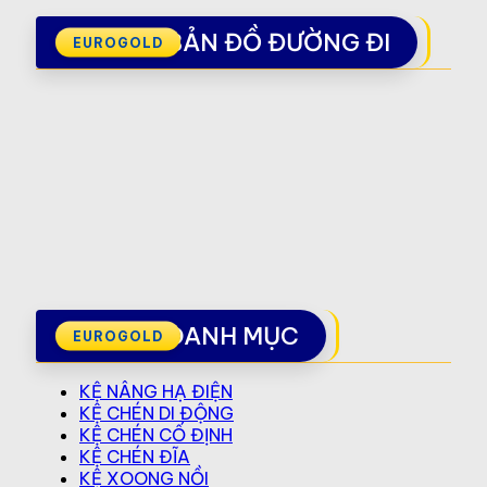
BẢN ĐỒ ĐƯỜNG ĐI
DANH MỤC
KỆ NÂNG HẠ ĐIỆN
KỆ CHÉN DI ĐỘNG
KỆ CHÉN CỐ ĐỊNH
KỆ CHÉN ĐĨA
KỆ XOONG NỒI