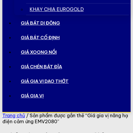
KHAY CHIA EUROGOLD
GIÁ BÁT DI ĐỘNG
GIÁ BÁT CỐ ĐỊNH
GIÁ XOONG NỒI
GIÁ CHÉN BÁT ĐĨA
GIÁ GIA VỊ DAO THỚT
GIÁ GIA VỊ
Trang chủ
/ Sản phẩm được gắn thẻ “Giá gia vị nâng hạ
điện cảm ứng EMV2080”