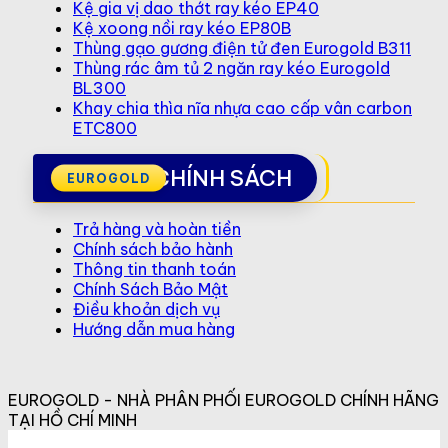
Kệ gia vị dao thớt ray kéo EP40
Kệ xoong nồi ray kéo EP80B
Thùng gạo gương điện tử đen Eurogold B311
Thùng rác âm tủ 2 ngăn ray kéo Eurogold
BL300
Khay chia thìa nĩa nhựa cao cấp vân carbon
ETC800
CHÍNH SÁCH
Trả hàng và hoàn tiền
Chính sách bảo hành
Thông tin thanh toán
Chính Sách Bảo Mật
Điều khoản dịch vụ
Hướng dẫn mua hàng
EUROGOLD - NHÀ PHÂN PHỐI EUROGOLD CHÍNH HÃNG
TẠI HỒ CHÍ MINH