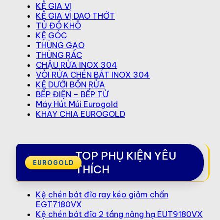
KỆ GIA VỊ
KỆ GIA VỊ DAO THỚT
TỦ ĐỒ KHÔ
KỆ GÓC
THÙNG GẠO
THÙNG RÁC
CHẬU RỬA INOX 304
VÒI RỬA CHÉN BÁT INOX 304
KỆ DƯỚI BỒN RỬA
BẾP ĐIỆN – BẾP TỪ
Máy Hút Múi Eurogold
KHAY CHIA EUROGOLD
TOP PHỤ KIỆN YÊU
THÍCH
Kệ chén bát đĩa ray kéo giảm chấn
EGT7180VX
Kệ chén bát đĩa 2 tầng nâng hạ EUT9180VX