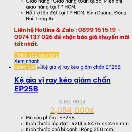
Giao hàng : Giao hàng toàn quốc. Miễn phí
giao hàng tại TP.HCM.
Hỗ trợ lắp đặt tại TP.HCM, Bình Dương, Đồng
Nai, Long An.
Liên hệ Hotline & Zalo : 0899 16 15 19 –
0974 137 026 để nhận báo giá khuyến mãi
tốt nhất.
Thêm vào giỏ hàng
Xem nhanh
Giảm giá!
Kệ gia vị ray kéo giảm chấn
EP25B
3,160,000
₫
Giá
2,054,000
₫
gốc
Giá
Mã sản phẩm : EP25B
là:
hiện
Kích thước lắp đặt : R214 x S475 x C465 mm
3,160,000₫.
tại
Kích thước phủ bì cánh : Rộng 250 mm.