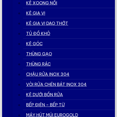
KỆ XOONG NỒI
KỆ GIA VỊ
KỆ GIA VỊ DAO THỚT
TỦ ĐỒ KHÔ
KỆ GÓC
THÙNG GẠO
THÙNG RÁC
CHẬU RỬA INOX 304
VÒI RỬA CHÉN BÁT INOX 304
KỆ DƯỚI BỒN RỬA
BẾP ĐIỆN – BẾP TỪ
MÁY HÚT MÚI EUROGOLD