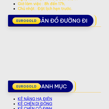
Giờ làm việc : 8h đến 17h,
Chủ nhật : Đặt lịch hẹn trước.
BẢN ĐỒ ĐƯỜNG ĐI
DANH MỤC
KỆ NÂNG HẠ ĐIỆN
KỆ CHÉN DI ĐỘNG
KỆ CHÉN CỐ ĐỊNH