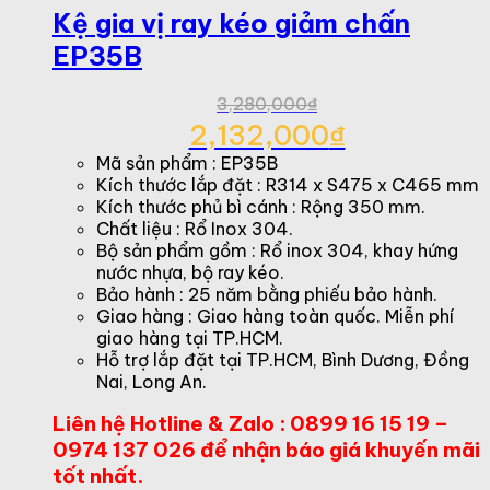
Kệ gia vị ray kéo giảm chấn
EP35B
3,280,000
₫
Giá
2,132,000
₫
gốc
Giá
Mã sản phẩm : EP35B
là:
hiện
Kích thước lắp đặt : R314 x S475 x C465 mm
3,280,000₫.
tại
Kích thước phủ bì cánh : Rộng 350 mm.
là:
Chất liệu : Rổ Inox 304.
2,132,000₫.
Bộ sản phẩm gồm : Rổ inox 304, khay hứng
nước nhựa, bộ ray kéo.
Bảo hành : 25 năm bằng phiếu bảo hành.
Giao hàng : Giao hàng toàn quốc. Miễn phí
giao hàng tại TP.HCM.
Hỗ trợ lắp đặt tại TP.HCM, Bình Dương, Đồng
Nai, Long An.
Liên hệ Hotline & Zalo : 0899 16 15 19 –
0974 137 026 để nhận báo giá khuyến mãi
tốt nhất.