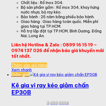
là:
Chất liệu : Rổ Inox 304.
2,054,000₫.
Bộ sản phẩm gồm : Rổ inox 304, khay hứng
nước nhựa, bộ ray kéo.
Bảo hành : 25 năm bằng phiếu bảo hành.
Giao hàng : Giao hàng toàn quốc. Miễn phí
giao hàng tại TP.HCM.
Hỗ trợ lắp đặt tại TP.HCM, Bình Dương, Đồng
Nai, Long An.
Liên hệ Hotline & Zalo : 0899 16 15 19 –
0974 137 026 để nhận báo giá khuyến mãi
tốt nhất.
Thêm vào giỏ hàng
Xem nhanh
Giảm giá!
Kệ gia vị ray kéo giảm chấn
EP30B
3,230,000
₫