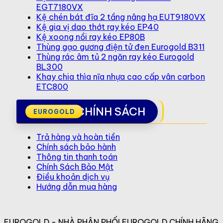
EGT7180VX
Kệ chén bát đĩa 2 tầng nâng hạ EUT9180VX
Kệ gia vị dao thớt ray kéo EP40
Kệ xoong nồi ray kéo EP80B
Thùng gạo gương điện tử đen Eurogold B311
Thùng rác âm tủ 2 ngăn ray kéo Eurogold
BL300
Khay chia thìa nĩa nhựa cao cấp vân carbon
ETC800
CHÍNH SÁCH
Trả hàng và hoàn tiền
Chính sách bảo hành
Thông tin thanh toán
Chính Sách Bảo Mật
Điều khoản dịch vụ
Hướng dẫn mua hàng
EUROGOLD - NHÀ PHÂN PHỐI EUROGOLD CHÍNH HÃNG