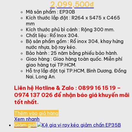
Giá
2,099,500
₫
gốc
Giá
Mã sản phẩm : EP30B
là:
hiện
Kích thước lắp đặt : R264 x S475 x C465
3,230,000₫.
tại
mm
là:
Kích thước phủ bì cánh : Rộng 300 mm.
2,099,500₫.
Chất liệu : Rổ Inox 304.
Bộ sản phẩm gồm : Rổ inox 304, khay hứng
nước nhựa, bộ ray kéo.
Bảo hành : 25 năm bằng phiếu bảo hành.
Giao hàng : Giao hàng toàn quốc. Miễn phí
giao hàng tại TP.HCM.
Hỗ trợ lắp đặt tại TP.HCM, Bình Dương, Đồng
Nai, Long An.
Liên hệ Hotline & Zalo : 0899 16 15 19 –
0974 137 026 để nhận báo giá khuyến mãi
tốt nhất.
Thêm vào giỏ hàng
Xem nhanh
Giảm giá!