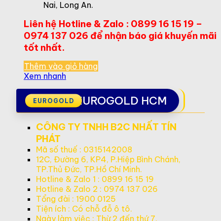
Nai, Long An.
Liên hệ Hotline & Zalo : 0899 16 15 19 –
0974 137 026 để nhận báo giá khuyến mãi
tốt nhất.
Thêm vào giỏ hàng
Xem nhanh
EUROGOLD HCM
CÔNG TY TNHH B2C NHẤT TÍN
PHÁT
Mã số thuế : 0315142008
12C, Đường 6, KP4, P.Hiệp Bình Chánh,
TP.Thủ Đức, TP.Hồ Chí Minh.
Hotline & Zalo 1 : 0899 16 15 19
Hotline & Zalo 2 : 0974 137 026
Tổng đài : 1900 0125
Tiện ích : Có chỗ đỗ ô tô.
Ngày làm việc : Thừ 2 đến thứ 7.