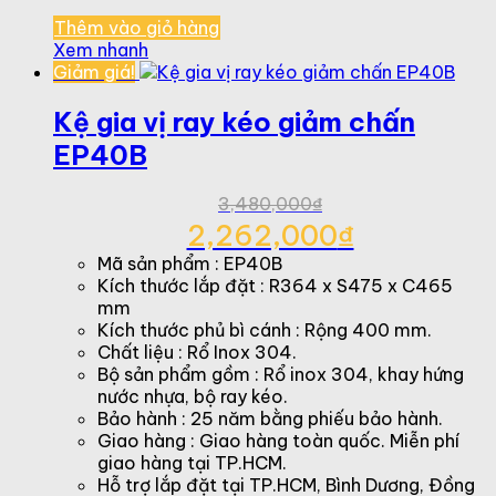
Thêm vào giỏ hàng
Xem nhanh
Giảm giá!
Kệ gia vị ray kéo giảm chấn
EP40B
3,480,000
₫
Giá
2,262,000
₫
gốc
Giá
Mã sản phẩm : EP40B
là:
hiện
Kích thước lắp đặt : R364 x S475 x C465
3,480,000₫.
tại
mm
là:
Kích thước phủ bì cánh : Rộng 400 mm.
2,262,000₫.
Chất liệu : Rổ Inox 304.
Bộ sản phẩm gồm : Rổ inox 304, khay hứng
nước nhựa, bộ ray kéo.
Bảo hành : 25 năm bằng phiếu bảo hành.
Giao hàng : Giao hàng toàn quốc. Miễn phí
giao hàng tại TP.HCM.
Hỗ trợ lắp đặt tại TP.HCM, Bình Dương, Đồng