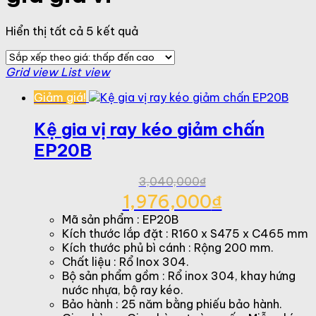
Đã
Hiển thị tất cả 5 kết quả
sắp
xếp
Grid view
List view
theo
giá:
Giảm giá!
thấp
đến
Kệ gia vị ray kéo giảm chấn
cao
EP20B
3,040,000
₫
Giá
1,976,000
₫
gốc
Giá
Mã sản phẩm : EP20B
là:
hiện
Kích thước lắp đặt : R160 x S475 x C465 mm
3,040,000₫.
tại
Kích thước phủ bì cánh : Rộng 200 mm.
là:
Chất liệu : Rổ Inox 304.
1,976,000₫.
Bộ sản phẩm gồm : Rổ inox 304, khay hứng
nước nhựa, bộ ray kéo.
Bảo hành : 25 năm bằng phiếu bảo hành.