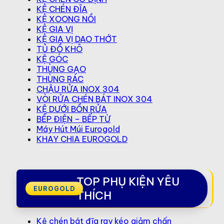
KỆ CHÉN ĐĨA
KỆ XOONG NỒI
KỆ GIA VỊ
KỆ GIA VỊ DAO THỚT
TỦ ĐỒ KHÔ
KỆ GÓC
THÙNG GẠO
THÙNG RÁC
CHẬU RỬA INOX 304
VÒI RỬA CHÉN BÁT INOX 304
KỆ DƯỚI BỒN RỬA
BẾP ĐIỆN – BẾP TỪ
Máy Hút Múi Eurogold
KHAY CHIA EUROGOLD
TOP PHỤ KIỆN YÊU
THÍCH
Kệ chén bát đĩa ray kéo giảm chấn