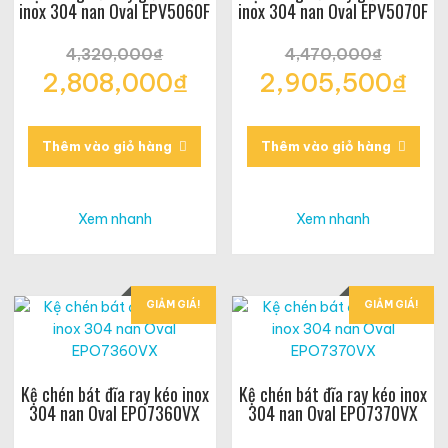
inox 304 nan Oval EPV5060F
inox 304 nan Oval EPV5070F
4,320,000
₫
4,470,000
₫
Giá
Giá
2,808,000
₫
2,905,500
₫
gốc
gốc
Giá
Giá
là:
là:
hiện
hiện
4,320,000₫.
4,470,000₫.
tại
tại
Thêm vào giỏ hàng
Thêm vào giỏ hàng
là:
là:
2,808,000₫.
2,905,500₫.
Xem nhanh
Xem nhanh
GIẢM GIÁ!
GIẢM GIÁ!
Kệ chén bát đĩa ray kéo inox
Kệ chén bát đĩa ray kéo inox
304 nan Oval EPO7360VX
304 nan Oval EPO7370VX