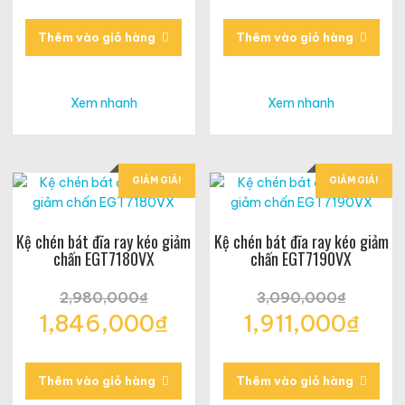
Giá
Giá
là:
là:
hiện
hiện
2,620,000₫.
2,720,000₫.
tại
tại
Thêm vào giỏ hàng
Thêm vào giỏ hàng
là:
là:
1,618,500₫.
1,683,500₫.
Xem nhanh
Xem nhanh
GIẢM GIÁ!
GIẢM GIÁ!
Kệ chén bát đĩa ray kéo giảm
Kệ chén bát đĩa ray kéo giảm
chấn EGT7180VX
chấn EGT7190VX
2,980,000
₫
3,090,000
₫
Giá
Giá
1,846,000
₫
1,911,000
₫
gốc
gốc
Giá
Giá
là:
là:
hiện
hiện
2,980,000₫.
3,090,000₫.
tại
tại
Thêm vào giỏ hàng
Thêm vào giỏ hàng
là:
là: