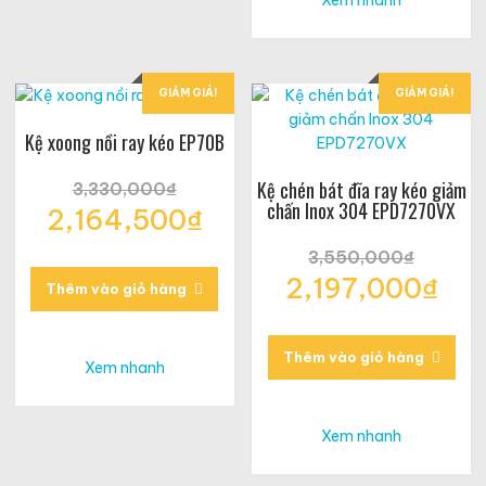
GIẢM GIÁ!
GIẢM GIÁ!
Kệ xoong nồi ray kéo EP70B
Kệ chén bát đĩa ray kéo giảm
3,330,000
₫
chấn Inox 304 EPD7270VX
Giá
2,164,500
₫
gốc
Giá
là:
3,550,000
₫
hiện
3,330,000₫.
Giá
2,197,000
₫
tại
Thêm vào giỏ hàng
gốc
là:
Giá
là:
2,164,500₫.
hiện
3,550,000₫.
tại
Thêm vào giỏ hàng
Xem nhanh
là:
2,197,000₫.
Xem nhanh