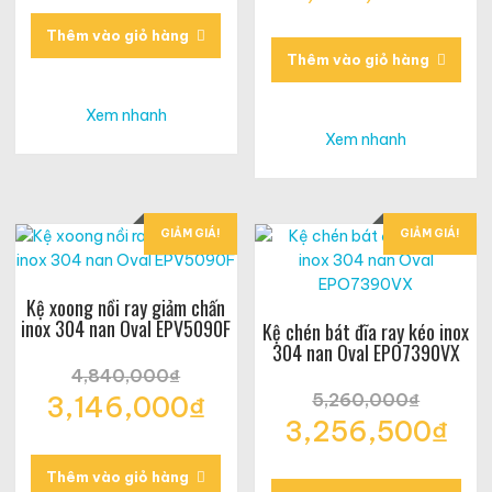
là:
gốc
hiện
Giá
4,640,000₫.
là:
tại
hiện
Thêm vào giỏ hàng
5,060,000₫.
là:
tại
Thêm vào giỏ hàng
3,016,000₫.
là:
3,126,500₫.
Xem nhanh
Xem nhanh
GIẢM GIÁ!
GIẢM GIÁ!
Kệ xoong nồi ray giảm chấn
inox 304 nan Oval EPV5090F
Kệ chén bát đĩa ray kéo inox
304 nan Oval EPO7390VX
4,840,000
₫
Giá
5,260,000
₫
3,146,000
₫
gốc
Giá
3,256,500
₫
Giá
là:
gốc
hiện
Giá
4,840,000₫.
là:
tại
hiện
Thêm vào giỏ hàng
5,260,000₫.