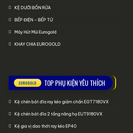
KỆ DƯỚI BỒN RỬA
BẾP ĐIỆN – BẾP TỪ
Máy Hút Múi Eurogold
KHAY CHIA EUROGOLD
TOP PHỤ KIỆN YÊU THÍCH
Kệ chén bát đĩa ray kéo giảm chấn EGT7180VX
Kệ chén bát đĩa 2 tầng nâng hạ EUT9180VX
Kệ gia vị dao thớt ray kéo EP40