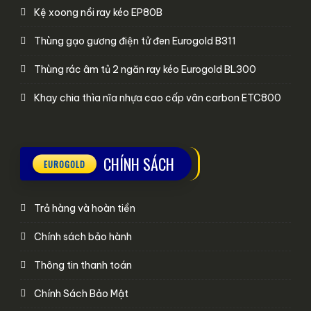
Kệ xoong nồi ray kéo EP80B
Thùng gạo gương điện tử đen Eurogold B311
Thùng rác âm tủ 2 ngăn ray kéo Eurogold BL300
Khay chia thìa nĩa nhựa cao cấp vân carbon ETC800
CHÍNH SÁCH
Trả hàng và hoàn tiền
Chính sách bảo hành
Thông tin thanh toán
Chính Sách Bảo Mật