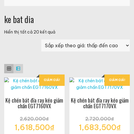
ke bat dia
Đã
Hiển thị tất cả 20 kết quả
sắp
xếp
theo
giá:
thấp
đến
cao
GIẢM GIÁ!
GIẢM GIÁ!
Kệ chén bát đĩa ray kéo giảm
Kệ chén bát đĩa ray kéo giảm
chấn EGT7160VX
chấn EGT7170VX
2,620,000
₫
2,720,000
₫
Giá
Giá
1,618,500
₫
1,683,500
₫
gốc
gốc