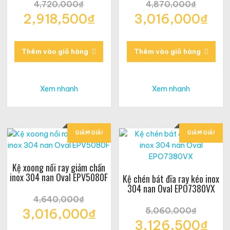
4,720,000
₫
4,870,000
₫
Giá
Giá
2,918,500
₫
3,016,000
₫
gốc
gốc
Giá
Giá
là:
là:
hiện
hiện
4,720,000₫.
4,870,000₫.
tại
tại
Thêm vào giỏ hàng
Thêm vào giỏ hàng
là:
là:
2,918,500₫.
3,016,000₫.
Xem nhanh
Xem nhanh
GIẢM GIÁ!
GIẢM GIÁ!
Kệ xoong nồi ray giảm chấn
inox 304 nan Oval EPV5080F
Kệ chén bát đĩa ray kéo inox
304 nan Oval EPO7380VX
4,640,000
₫
Giá
5,060,000
₫
3,016,000
₫
gốc
Giá
3,126,500
₫
Giá