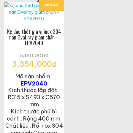
GIẢM GIÁ!
Kệ dao thớt gia vị inox 304
nan Oval ray giảm chấn –
EPV2040
5,160,000
₫
Giá
3,354,000
₫
gốc
Giá
là:
Mã sản phẩm :
hiện
5,160,000₫.
tại
EPV2040
là:
Kích thước lắp đặt :
3,354,000₫.
R315 x S493 x C570
mm
Kích thước phủ bì
cánh : Rộng 400 mm.
Chất liệu : Rổ Inox 304
nan hình Oval cao