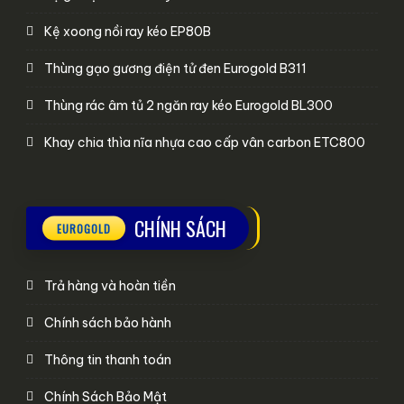
Kệ xoong nồi ray kéo EP80B
Thùng gạo gương điện tử đen Eurogold B311
Thùng rác âm tủ 2 ngăn ray kéo Eurogold BL300
Khay chia thìa nĩa nhựa cao cấp vân carbon ETC800
CHÍNH SÁCH
Trả hàng và hoàn tiền
Chính sách bảo hành
Thông tin thanh toán
Chính Sách Bảo Mật