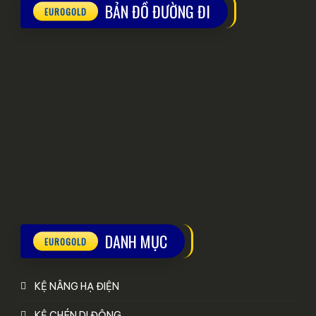
BẢN ĐỒ ĐƯỜNG ĐI
DANH MỤC
KỆ NÂNG HẠ ĐIỆN
KỆ CHÉN DI ĐỘNG