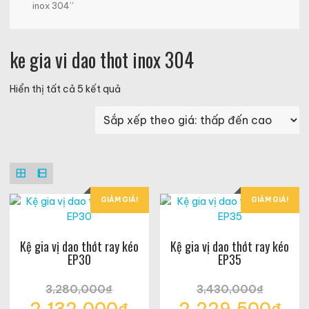
inox 304”
ke gia vi dao thot inox 304
Đã
Hiển thị tất cả 5 kết quả
sắp
xếp
theo
giá:
thấp
đến
cao
GIẢM GIÁ!
GIẢM GIÁ!
Kệ gia vị dao thớt ray kéo
Kệ gia vị dao thớt ray kéo
EP30
EP35
3,280,000
₫
3,430,000
₫
Giá
Giá