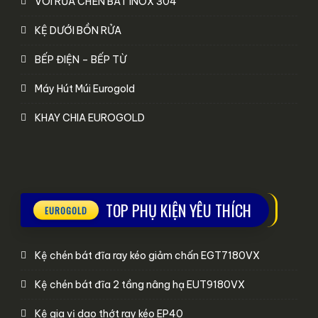
VÒI RỬA CHÉN BÁT INOX 304
KỆ DƯỚI BỒN RỬA
BẾP ĐIỆN – BẾP TỪ
Máy Hút Múi Eurogold
KHAY CHIA EUROGOLD
TOP PHỤ KIỆN YÊU THÍCH
Kệ chén bát đĩa ray kéo giảm chấn EGT7180VX
Kệ chén bát đĩa 2 tầng nâng hạ EUT9180VX
Kệ gia vị dao thớt ray kéo EP40