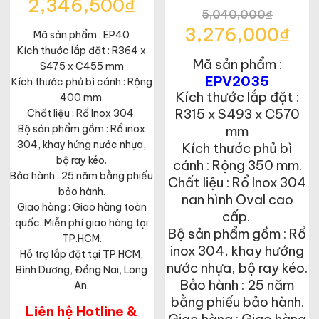
Giá
2,346,500
₫
gốc
5,040,000
₫
Giá
là:
Giá
3,276,000
₫
Mã sản phẩm : EP40
hiện
3,610,000₫.
gốc
tại
Kích thước lắp đặt : R364 x
Giá
là:
là:
Mã sản phẩm :
hiện
S475 x C455 mm
5,040,000₫.
2,346,500₫.
tại
EPV2035
Kích thước phủ bì cánh : Rộng
là:
Kích thước lắp đặt :
400 mm.
3,276,000₫.
R315 x S493 x C570
Chất liệu : Rổ Inox 304.
Bộ sản phẩm gồm : Rổ inox
mm
304, khay hứng nước nhựa,
Kích thước phủ bì
bộ ray kéo.
cánh : Rộng 350 mm.
Bảo hành : 25 năm bằng phiếu
Chất liệu : Rổ Inox 304
bảo hành.
nan hình Oval cao
Giao hàng : Giao hàng toàn
cấp.
quốc. Miễn phí giao hàng tại
Bộ sản phẩm gồm : Rổ
TP.HCM.
inox 304, khay hướng
Hỗ trợ lắp đặt tại TP.HCM,
nước nhựa, bộ ray kéo.
Bình Dương, Đồng Nai, Long
Bảo hành : 25 năm
An.
bằng phiếu bảo hành.
Liên hệ Hotline &
Giao hàng : Giao hàng