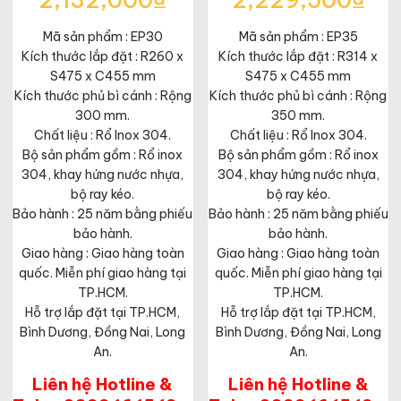
2,132,000
₫
2,229,500
₫
gốc
gốc
Giá
Giá
là:
là:
Mã sản phẩm : EP30
hiện
Mã sản phẩm : EP35
hiện
3,280,000₫.
3,430,000₫.
tại
tại
Kích thước lắp đặt : R260 x
Kích thước lắp đặt : R314 x
là:
là:
S475 x C455 mm
S475 x C455 mm
2,132,000₫.
2,229,500₫.
Kích thước phủ bì cánh : Rộng
Kích thước phủ bì cánh : Rộng
300 mm.
350 mm.
Chất liệu : Rổ Inox 304.
Chất liệu : Rổ Inox 304.
Bộ sản phẩm gồm : Rổ inox
Bộ sản phẩm gồm : Rổ inox
304, khay hứng nước nhựa,
304, khay hứng nước nhựa,
bộ ray kéo.
bộ ray kéo.
Bảo hành : 25 năm bằng phiếu
Bảo hành : 25 năm bằng phiếu
bảo hành.
bảo hành.
Giao hàng : Giao hàng toàn
Giao hàng : Giao hàng toàn
quốc. Miễn phí giao hàng tại
quốc. Miễn phí giao hàng tại
TP.HCM.
TP.HCM.
Hỗ trợ lắp đặt tại TP.HCM,
Hỗ trợ lắp đặt tại TP.HCM,
Bình Dương, Đồng Nai, Long
Bình Dương, Đồng Nai, Long
An.
An.
Liên hệ Hotline &
Liên hệ Hotline &