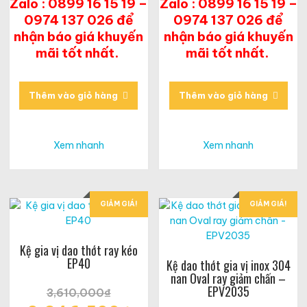
Zalo : 0899 16 15 19 –
Zalo : 0899 16 15 19 –
0974 137 026 để
0974 137 026 để
nhận báo giá khuyến
nhận báo giá khuyến
mãi tốt nhất.
mãi tốt nhất.
Thêm vào giỏ hàng
Thêm vào giỏ hàng
Xem nhanh
Xem nhanh
GIẢM GIÁ!
GIẢM GIÁ!
Kệ gia vị dao thớt ray kéo
EP40
Kệ dao thớt gia vị inox 304
nan Oval ray giảm chấn –
EPV2035
3,610,000
₫