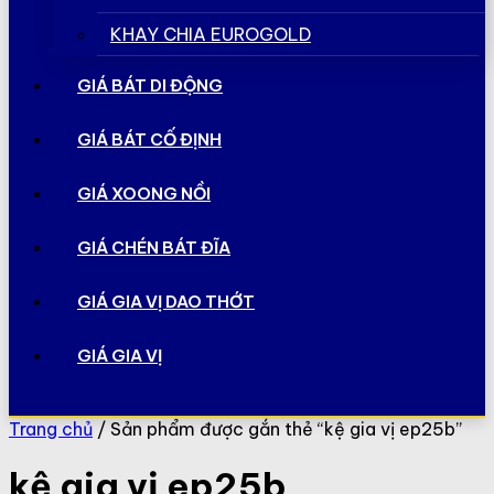
KHAY CHIA EUROGOLD
GIÁ BÁT DI ĐỘNG
GIÁ BÁT CỐ ĐỊNH
GIÁ XOONG NỒI
GIÁ CHÉN BÁT ĐĨA
GIÁ GIA VỊ DAO THỚT
GIÁ GIA VỊ
Trang chủ
/ Sản phẩm được gắn thẻ “kệ gia vị ep25b”
kệ gia vị ep25b