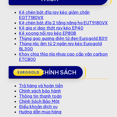
Kệ chén bát đĩa ray kéo giảm chấn
EGT7180VX
Kệ chén bát đĩa 2 tầng nâng hạ EUT9180VX
Kệ gia vị dao thớt ray kéo EP40
Kệ xoong nồi ray kéo EP80B
Thùng gạo gương điện tử đen Eurogold B311
Thùng rác âm tủ 2 ngăn ray kéo Eurogold
BL300
Khay chia thìa nĩa nhựa cao cấp vân carbon
ETC800
CHÍNH SÁCH
Trả hàng và hoàn tiền
Chính sách bảo hành
Thông tin thanh toán
Chính Sách Bảo Mật
Điều khoản dịch vụ
Hướng dẫn mua hàng