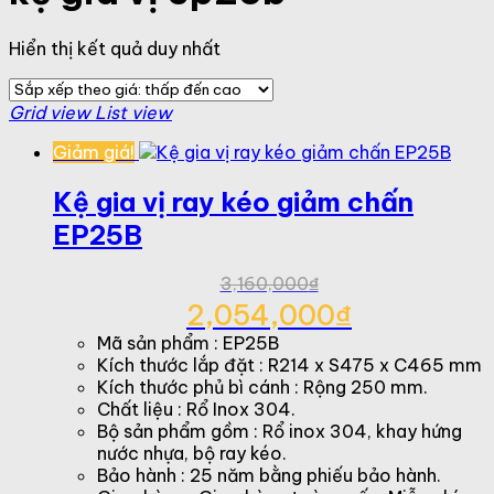
Hiển thị kết quả duy nhất
Grid view
List view
Giảm giá!
Kệ gia vị ray kéo giảm chấn
EP25B
3,160,000
₫
Giá
2,054,000
₫
gốc
Giá
Mã sản phẩm : EP25B
là:
hiện
Kích thước lắp đặt : R214 x S475 x C465 mm
3,160,000₫.
tại
Kích thước phủ bì cánh : Rộng 250 mm.
là:
Chất liệu : Rổ Inox 304.
2,054,000₫.
Bộ sản phẩm gồm : Rổ inox 304, khay hứng
nước nhựa, bộ ray kéo.
Bảo hành : 25 năm bằng phiếu bảo hành.