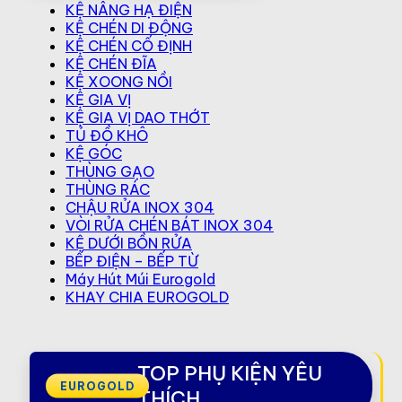
KỆ NÂNG HẠ ĐIỆN
KỆ CHÉN DI ĐỘNG
KỆ CHÉN CỐ ĐỊNH
KỆ CHÉN ĐĨA
KỆ XOONG NỒI
KỆ GIA VỊ
KỆ GIA VỊ DAO THỚT
TỦ ĐỒ KHÔ
KỆ GÓC
THÙNG GẠO
THÙNG RÁC
CHẬU RỬA INOX 304
VÒI RỬA CHÉN BÁT INOX 304
KỆ DƯỚI BỒN RỬA
BẾP ĐIỆN – BẾP TỪ
Máy Hút Múi Eurogold
KHAY CHIA EUROGOLD
TOP PHỤ KIỆN YÊU
THÍCH