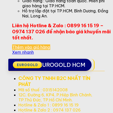
Giao hàng : Giao hàng toàn quốc. Miễn phí
giao hàng tại TP.HCM.
Hỗ trợ lắp đặt tại TP.HCM, Bình Dương, Đồng
Nai, Long An.
Liên hệ Hotline & Zalo : 0899 16 15 19 –
0974 137 026 để nhận báo giá khuyến mãi
tốt nhất.
Thêm vào giỏ hàng
Xem nhanh
EUROGOLD HCM
CÔNG TY TNHH B2C NHẤT TÍN
PHÁT
Mã số thuế : 0315142008
12C, Đường 6, KP4, P.Hiệp Bình Chánh,
TP.Thủ Đức, TP.Hồ Chí Minh.
Hotline & Zalo 1 : 0899 16 15 19
Hotline & Zalo 2 : 0974 137 026