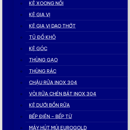
KỆ XOONG NỒI
KỆ GIA VỊ
KỆ GIA VỊ DAO THỚT
TỦ ĐỒ KHÔ
KỆ GÓC
THÙNG GẠO
THÙNG RÁC
CHẬU RỬA INOX 304
VÒI RỬA CHÉN BÁT INOX 304
KỆ DƯỚI BỒN RỬA
BẾP ĐIỆN – BẾP TỪ
MÁY HÚT MÚI EUROGOLD