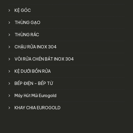
KỆ GÓC
THÙNG GẠO
THÙNG RÁC
CHẬU RỬA INOX 304
VÒI RỬA CHÉN BÁT INOX 304
KỆ DƯỚI BỒN RỬA
BẾP ĐIỆN – BẾP TỪ
Máy Hút Múi Eurogold
KHAY CHIA EUROGOLD