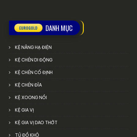
DANH MỤC
KỆ NÂNG HẠ ĐIỆN
KỆ CHÉN DI ĐỘNG
KỆ CHÉN CỐ ĐỊNH
KỆ CHÉN ĐĨA
KỆ XOONG NỒI
KỆ GIA VỊ
KỆ GIA VỊ DAO THỚT
TỦ ĐỒ KHÔ