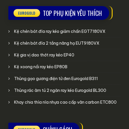
TOP PHỤ KIỆN YÊU THÍCH
Kệ chén bát đĩa ray kéo giảm chấn EGT7180VX
Kệ chén bát đĩa 2 tầng nâng hạ EUT9180VX
Kệ gia vị dao thớt ray kéo EP40
Kệ xoong nồi ray kéo EP80B
Thùng gạo gương điện tử đen Eurogold B311
Thùng rác âm tủ 2 ngăn ray kéo Eurogold BL300
Khay chia thìa nĩa nhựa cao cấp vân carbon ETC800