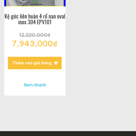
Kệ góc liên hoàn 4 rổ nan oval
inox 304 EPV101
12,220,000
₫
Giá
7,943,000
₫
gốc
Giá
là:
hiện
12,220,000₫.
tại
Thêm vào giỏ hàng
là:
7,943,000₫.
Xem nhanh