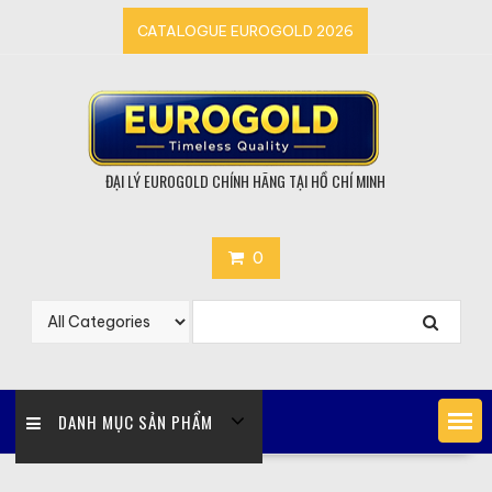
Skip
CATALOGUE EUROGOLD 2026
to
content
ĐẠI LÝ EUROGOLD CHÍNH HÃNG TẠI HỒ CHÍ MINH
0
DANH MỤC SẢN PHẨM