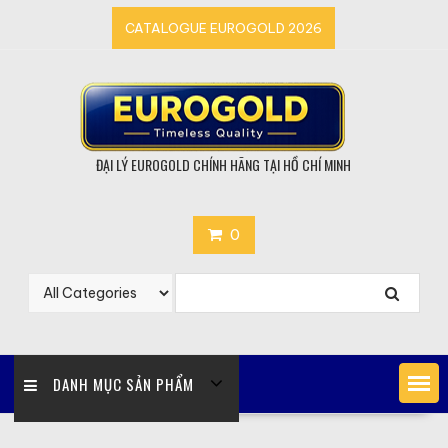
Skip
CATALOGUE EUROGOLD 2026
to
content
ĐẠI LÝ EUROGOLD CHÍNH HÃNG TẠI HỒ CHÍ MINH
0
DANH MỤC SẢN PHẨM