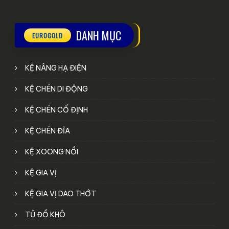
DANH MỤC
KỆ NÂNG HẠ ĐIỆN
KỆ CHÉN DI ĐỘNG
KỆ CHÉN CỐ ĐỊNH
KỆ CHÉN ĐĨA
KỆ XOONG NỒI
KỆ GIA VỊ
KỆ GIA VỊ DAO THỚT
TỦ ĐỒ KHÔ