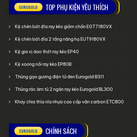
TOP PHỤ KIỆN YÊU THÍCH
Kệ chén bát đĩa ray kéo giảm chấn EGT7180VX
Kệ chén bát đĩa 2 tầng nâng hạ EUT9180VX
Kệ gia vị dao thớt ray kéo EP40
Kệ xoong nồi ray kéo EP80B
Thùng gạo gương điện tử đen Eurogold B311
Thùng rác âm tủ 2 ngăn ray kéo Eurogold BL300
Khay chia thìa nĩa nhựa cao cấp vân carbon ETC800
CHÍNH SÁCH