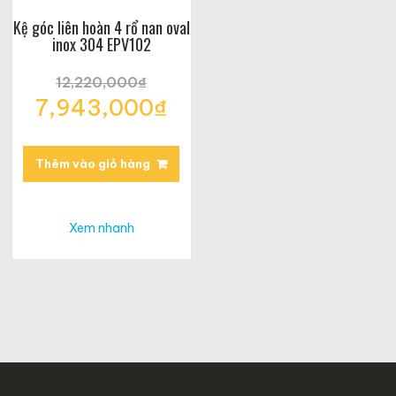
Kệ góc liên hoàn 4 rổ nan oval
inox 304 EPV102
12,220,000
₫
Giá
7,943,000
₫
gốc
Giá
là:
hiện
12,220,000₫.
tại
Thêm vào giỏ hàng
là:
7,943,000₫.
Xem nhanh