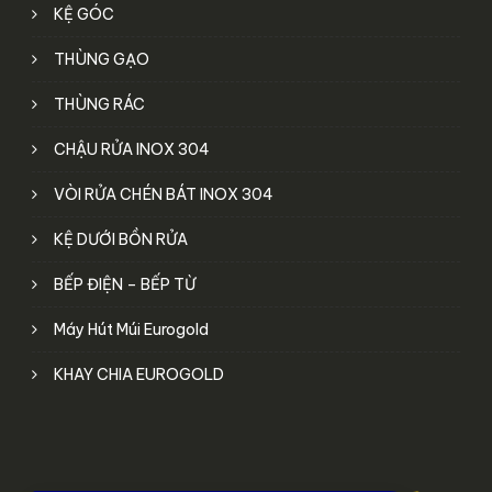
KỆ GÓC
THÙNG GẠO
THÙNG RÁC
CHẬU RỬA INOX 304
VÒI RỬA CHÉN BÁT INOX 304
KỆ DƯỚI BỒN RỬA
BẾP ĐIỆN – BẾP TỪ
Máy Hút Múi Eurogold
KHAY CHIA EUROGOLD