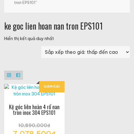
tron EPS101”
ke goc lien hoan nan tron EPS101
Hiển thị kết quả duy nhất
GIẢM GIÁ!
Kệ góc liên hoàn 4 rổ nan
tròn inox 304 EPS101
10,890,000
₫
Giá