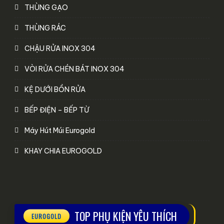
THÙNG GẠO
THÙNG RÁC
CHẬU RỬA INOX 304
VÒI RỬA CHÉN BÁT INOX 304
KỆ DƯỚI BỒN RỬA
BẾP ĐIỆN – BẾP TỪ
Máy Hút Múi Eurogold
KHAY CHIA EUROGOLD
TOP PHỤ KIỆN YÊU THÍCH