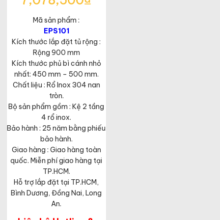
7,078,500
₫
gốc
Giá
là:
Mã sản phẩm :
hiện
10,890,000₫.
tại
EPS101
là:
Kích thước lắp đặt tủ rộng :
7,078,500₫.
Rộng 900 mm
Kích thước phủ bì cánh nhỏ
nhất: 450 mm – 500 mm.
Chất liệu : Rổ Inox 304 nan
tròn.
Bộ sản phẩm gồm : Kệ 2 tầng
4 rổ inox.
Bảo hành : 25 năm bằng phiếu
bảo hành.
Giao hàng : Giao hàng toàn
quốc. Miễn phí giao hàng tại
TP.HCM.
Hỗ trợ lắp đặt tại TP.HCM,
Bình Dương, Đồng Nai, Long
An.