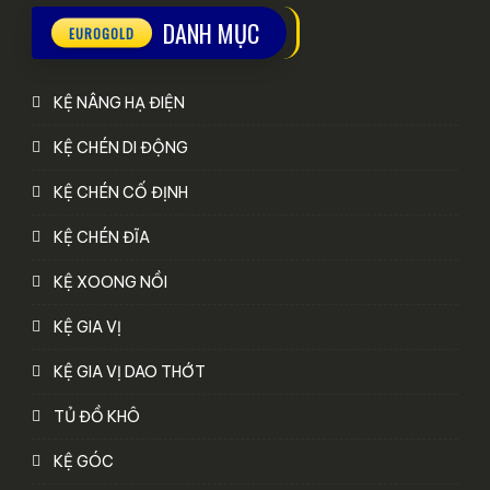
DANH MỤC
KỆ NÂNG HẠ ĐIỆN
KỆ CHÉN DI ĐỘNG
KỆ CHÉN CỐ ĐỊNH
KỆ CHÉN ĐĨA
KỆ XOONG NỒI
KỆ GIA VỊ
KỆ GIA VỊ DAO THỚT
TỦ ĐỒ KHÔ
KỆ GÓC