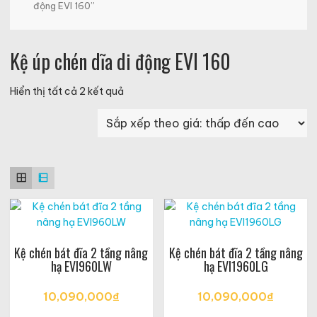
động EVI 160”
Kệ úp chén dĩa di động EVI 160
Đã
Hiển thị tất cả 2 kết quả
sắp
xếp
theo
giá:
thấp
đến
cao
Kệ chén bát đĩa 2 tầng nâng
Kệ chén bát đĩa 2 tầng nâng
hạ EVI960LW
hạ EVI1960LG
10,090,000
₫
10,090,000
₫