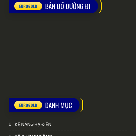
BẢN ĐỒ ĐƯỜNG ĐI
DANH MỤC
KỆ NÂNG HẠ ĐIỆN