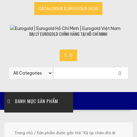
Skip
CATALOGUE EUROGOLD 2026
to
content
ĐẠI LÝ EUROGOLD CHÍNH HÃNG TẠI HỒ CHÍ MINH
0
DANH MỤC SẢN PHẨM
Trang chủ
/ Sản phẩm được gắn thẻ “Kệ úp chén dĩa di