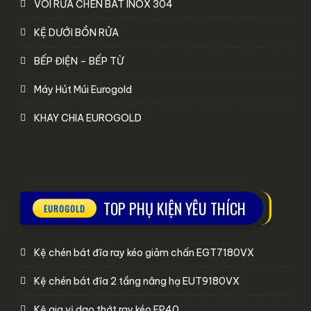
VÒI RỬA CHÉN BÁT INOX 304
KỆ DƯỚI BỒN RỬA
BẾP ĐIỆN – BẾP TỪ
Máy Hút Múi Eurogold
KHAY CHIA EUROGOLD
TOP PHỤ KIỆN YÊU THÍCH
Kệ chén bát đĩa ray kéo giảm chấn EGT7180VX
Kệ chén bát đĩa 2 tầng nâng hạ EUT9180VX
Kệ gia vị dao thớt ray kéo EP40