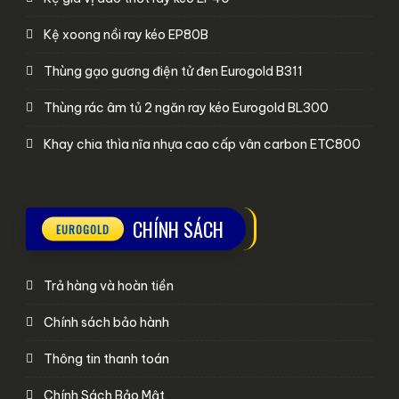
Kệ xoong nồi ray kéo EP80B
Thùng gạo gương điện tử đen Eurogold B311
Thùng rác âm tủ 2 ngăn ray kéo Eurogold BL300
Khay chia thìa nĩa nhựa cao cấp vân carbon ETC800
CHÍNH SÁCH
Trả hàng và hoàn tiền
Chính sách bảo hành
Thông tin thanh toán
Chính Sách Bảo Mật