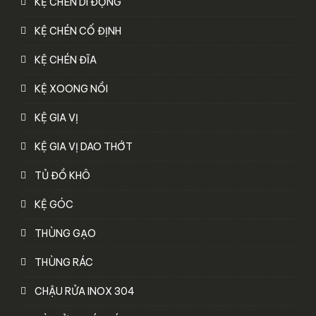
KỆ CHÉN DI ĐỘNG
KỆ CHÉN CỐ ĐỊNH
KỆ CHÉN ĐĨA
KỆ XOONG NỒI
KỆ GIA VỊ
KỆ GIA VỊ DAO THỚT
TỦ ĐỒ KHÔ
KỆ GÓC
THÙNG GẠO
THÙNG RÁC
CHẬU RỬA INOX 304