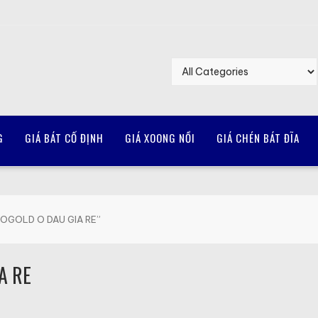
G
GIÁ BÁT CỐ ĐỊNH
GIÁ XOONG NỒI
GIÁ CHÉN BÁT ĐĨA
UROGOLD O DAU GIA RE”
A RE