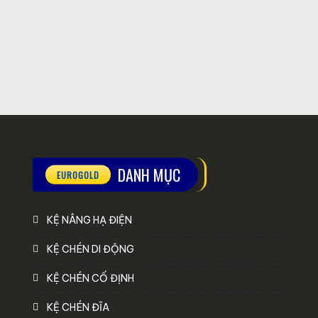
DANH MỤC
KỆ NÂNG HẠ ĐIỆN
KỆ CHÉN DI ĐỘNG
KỆ CHÉN CỐ ĐỊNH
KỆ CHÉN ĐĨA