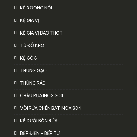
KỆ XOONG NỒI
KỆ GIA VỊ
KỆ GIA VỊ DAO THỚT
TỦ ĐỒ KHÔ
KỆ GÓC
THÙNG GẠO
THÙNG RÁC
CHẬU RỬA INOX 304
VÒI RỬA CHÉN BÁT INOX 304
KỆ DƯỚI BỒN RỬA
BẾP ĐIỆN – BẾP TỪ