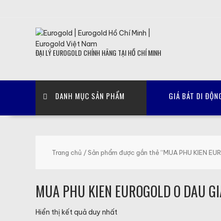
Skip
to
content
ĐẠI LÝ EUROGOLD CHÍNH HÃNG TẠI HỒ CHÍ MINH
DANH MỤC SẢN PHẨM
GIÁ BÁT DI ĐỘN
Trang chủ
/ Sản phẩm được gắn thẻ “MUA PHU KIEN E
MUA PHU KIEN EUROGOLD O DAU GI
Hiển thị kết quả duy nhất