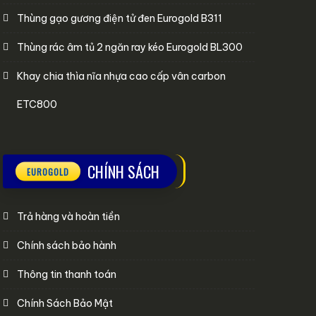
Thùng gạo gương điện tử đen Eurogold B311
Thùng rác âm tủ 2 ngăn ray kéo Eurogold BL300
Khay chia thìa nĩa nhựa cao cấp vân carbon
ETC800
CHÍNH SÁCH
Trả hàng và hoàn tiền
Chính sách bảo hành
Thông tin thanh toán
Chính Sách Bảo Mật