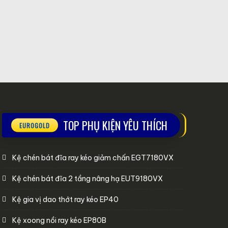
TOP PHỤ KIỆN YÊU THÍCH
Kệ chén bát đĩa ray kéo giảm chấn EGT7180VX
Kệ chén bát đĩa 2 tầng nâng hạ EUT9180VX
Kệ gia vị dao thớt ray kéo EP40
Kệ xoong nồi ray kéo EP80B