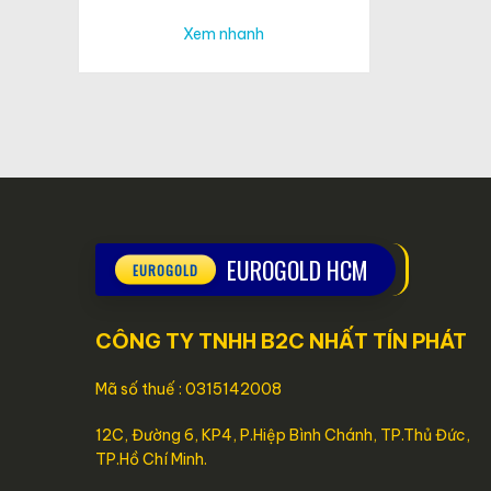
Xem nhanh
EUROGOLD HCM
CÔNG TY TNHH B2C NHẤT TÍN PHÁT
Mã số thuế : 0315142008
12C, Đường 6, KP4, P.Hiệp Bình Chánh, TP.Thủ Đức,
TP.Hồ Chí Minh.