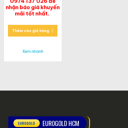
0974 137 026 để
nhận báo giá khuyến
mãi tốt nhất.
Thêm vào giỏ hàng
Xem nhanh
EUROGOLD HCM