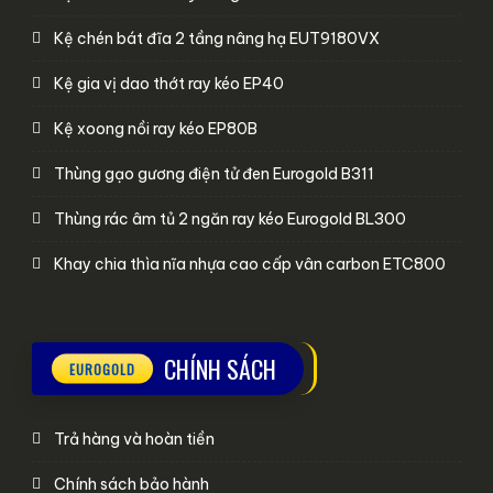
Kệ chén bát đĩa 2 tầng nâng hạ EUT9180VX
Kệ gia vị dao thớt ray kéo EP40
Kệ xoong nồi ray kéo EP80B
Thùng gạo gương điện tử đen Eurogold B311
Thùng rác âm tủ 2 ngăn ray kéo Eurogold BL300
Khay chia thìa nĩa nhựa cao cấp vân carbon ETC800
CHÍNH SÁCH
Trả hàng và hoàn tiền
Chính sách bảo hành