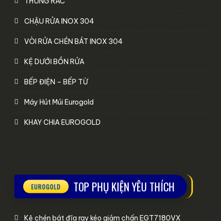
THÙNG RÁC
CHẬU RỬA INOX 304
VÒI RỬA CHÉN BÁT INOX 304
KỆ DƯỚI BỒN RỬA
BẾP ĐIỆN – BẾP TỪ
Máy Hút Múi Eurogold
KHAY CHIA EUROGOLD
TOP PHỤ KIỆN YÊU THÍCH
Kệ chén bát đĩa ray kéo giảm chấn EGT7180VX