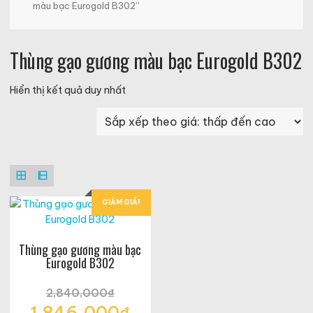
màu bạc Eurogold B302”
Thùng gạo gương màu bạc Eurogold B302
Hiển thị kết quả duy nhất
GIẢM GIÁ!
Thùng gạo gương màu bạc
Eurogold B302
2,840,000
₫
Giá