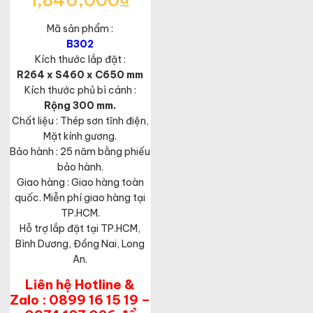
1,846,000
₫
gốc
Giá
là:
Mã sản phẩm :
hiện
2,840,000₫.
tại
B302
là:
Kích thước lắp đặt :
1,846,000₫.
R264 x S460 x C650 mm
Kích thước phủ bì cánh :
Rộng 300 mm.
Chất liệu : Thép sơn tĩnh điện,
Mặt kính gương.
Bảo hành : 25 năm bằng phiếu
bảo hành.
Giao hàng : Giao hàng toàn
quốc. Miễn phí giao hàng tại
TP.HCM.
Hỗ trợ lắp đặt tại TP.HCM,
Bình Dương, Đồng Nai, Long
An.
Liên hệ Hotline &
Zalo : 0899 16 15 19 –