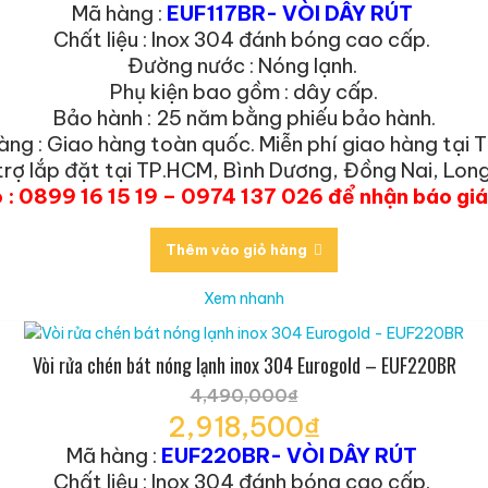
Giá
Mã hàng :
EUF117BR- VÒI DÂY RÚT
là:
hiện
Chất liệu : Inox 304 đánh bóng cao cấp.
4,470,000₫.
tại
Đường nước : Nóng lạnh.
là:
Phụ kiện bao gồm : dây cấp.
2,905,500₫.
Bảo hành : 25 năm bằng phiếu bảo hành.
àng : Giao hàng toàn quốc. Miễn phí giao hàng tại 
trợ lắp đặt tại TP.HCM, Bình Dương, Đồng Nai, Long
o : 0899 16 15 19 – 0974 137 026 để nhận báo gi
Thêm vào giỏ hàng
Xem nhanh
Vòi rửa chén bát nóng lạnh inox 304 Eurogold – EUF220BR
4,490,000
₫
Giá
2,918,500
₫
gốc
Giá
Mã hàng :
EUF220BR- VÒI DÂY RÚT
là:
hiện
Chất liệu : Inox 304 đánh bóng cao cấp.
4,490,000₫.