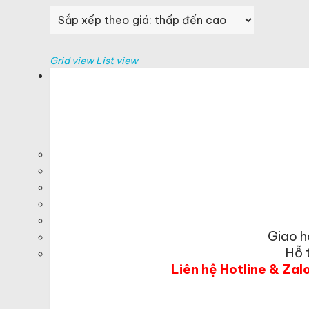
sắp
xếp
theo
giá:
Grid view
List view
thấp
đến
cao
Giao h
Hỗ 
Liên hệ Hotline & Zal