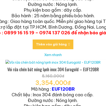
tại
Đường nước : Nóng lạnh.
là:
Phụ kiện bao gồm : dây cấp.
2,918,500₫.
Bảo hành : 25 năm bằng phiếu bảo hành.
àng : Giao hàng toàn quốc. Miễn phí giao hàng tại 
trợ lắp đặt tại TP.HCM, Bình Dương, Đồng Nai, Long
o : 0899 16 15 19 – 0974 137 026 để nhận báo gi
Thêm vào giỏ hàng
Xem nhanh
Vòi rửa chén bát nóng lạnh inox 304 Eurogold – EUF120BR
5,160,000
₫
Giá
3,354,000
₫
gốc
Giá
Mã hàng :
EUF120BR
là:
hiện
Chất liệu : Inox 304 đánh bóng cao cấp.
5,160,000₫.
tại
Đường nước : Nóng lạnh.
là:
Phụ kiện bao gồm : dây cấp.