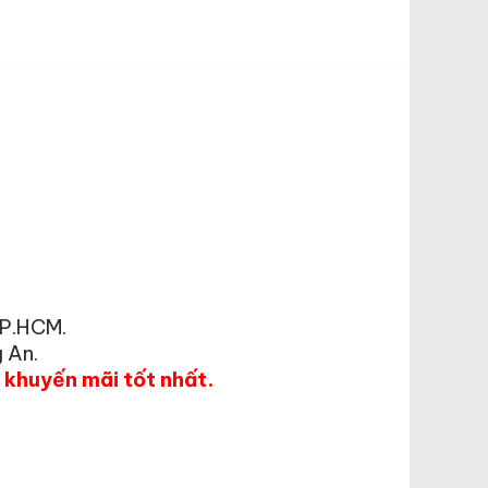
TP.HCM.
 An.
á khuyến mãi tốt nhất.