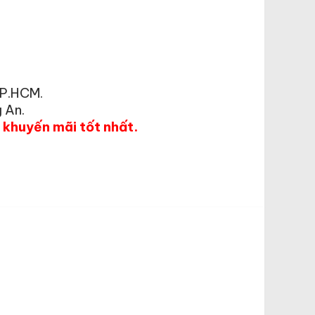
TP.HCM.
 An.
á khuyến mãi tốt nhất.