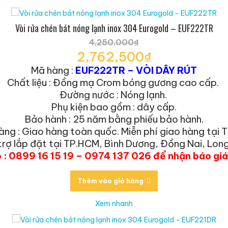
Vòi rửa chén bát nóng lạnh inox 304 Eurogold – EUF222TR
4,250,000
₫
Giá
2,762,500
₫
gốc
Giá
Mã hàng :
EUF222TR – VÒI DÂY RÚT
là:
hiện
Chất liệu : Đồng mạ Crom bóng gương cao cấp.
4,250,000₫.
tại
Đường nước : Nóng lạnh.
là:
Phụ kiện bao gồm : dây cấp.
2,762,500₫.
Bảo hành : 25 năm bằng phiếu bảo hành.
àng : Giao hàng toàn quốc. Miễn phí giao hàng tại 
trợ lắp đặt tại TP.HCM, Bình Dương, Đồng Nai, Long
o : 0899 16 15 19 – 0974 137 026 để nhận báo gi
Thêm vào giỏ hàng
Xem nhanh