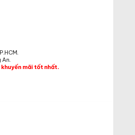
TP.HCM.
 An.
á khuyến mãi tốt nhất.