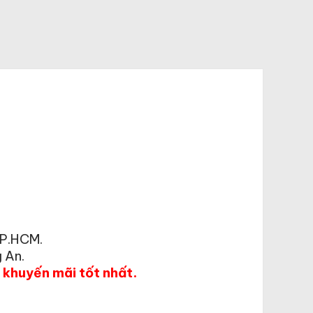
TP.HCM.
 An.
á khuyến mãi tốt nhất.