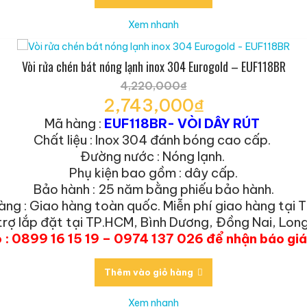
Xem nhanh
Vòi rửa chén bát nóng lạnh inox 304 Eurogold – EUF118BR
4,220,000
₫
Giá
2,743,000
₫
gốc
Giá
Mã hàng :
EUF118BR- VÒI DÂY RÚT
là:
hiện
Chất liệu : Inox 304 đánh bóng cao cấp.
4,220,000₫.
tại
Đường nước : Nóng lạnh.
là:
Phụ kiện bao gồm : dây cấp.
2,743,000₫.
Bảo hành : 25 năm bằng phiếu bảo hành.
àng : Giao hàng toàn quốc. Miễn phí giao hàng tại 
trợ lắp đặt tại TP.HCM, Bình Dương, Đồng Nai, Long
o : 0899 16 15 19 – 0974 137 026 để nhận báo gi
Thêm vào giỏ hàng
Xem nhanh