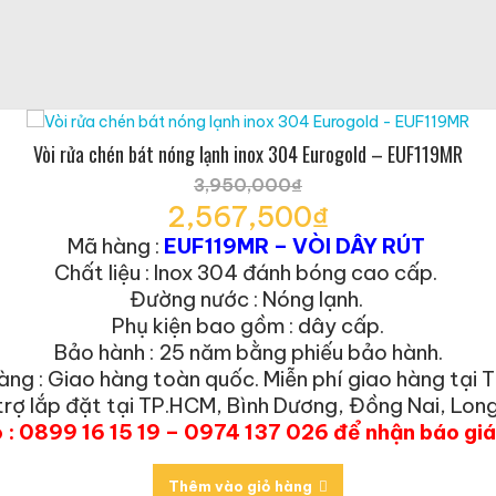
Vòi rửa chén bát nóng lạnh inox 304 Eurogold – EUF119MR
3,950,000
₫
Giá
2,567,500
₫
gốc
Giá
Mã hàng :
EUF119MR – VÒI DÂY RÚT
là:
hiện
Chất liệu : Inox 304 đánh bóng cao cấp.
3,950,000₫.
tại
Đường nước : Nóng lạnh.
là:
Phụ kiện bao gồm : dây cấp.
2,567,500₫.
Bảo hành : 25 năm bằng phiếu bảo hành.
àng : Giao hàng toàn quốc. Miễn phí giao hàng tại 
trợ lắp đặt tại TP.HCM, Bình Dương, Đồng Nai, Long
o : 0899 16 15 19 – 0974 137 026 để nhận báo gi
Thêm vào giỏ hàng