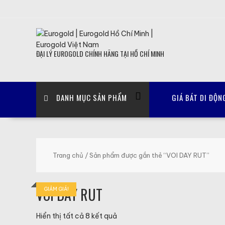
Skip
to
content
ĐẠI LÝ EUROGOLD CHÍNH HÃNG TẠI HỒ CHÍ MINH
DANH MỤC SẢN PHẨM
GIÁ BÁT DI ĐỘN
Trang chủ
/ Sản phẩm được gắn thẻ “VOI DAY RUT”
VOI DAY RUT
GIẢM GIÁ!
GIẢM GIÁ!
GIẢM GIÁ!
GIẢM GIÁ!
GIẢM GIÁ!
GIẢM GIÁ!
GIẢM GIÁ!
GIẢM GIÁ!
Đã
Hiển thị tất cả 8 kết quả