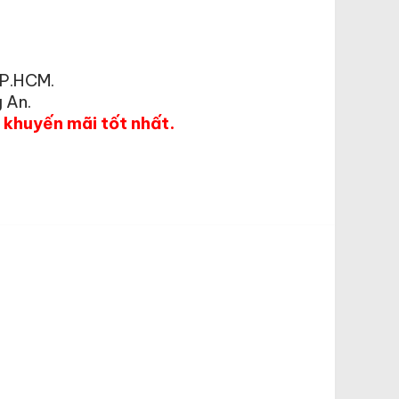
TP.HCM.
 An.
á khuyến mãi tốt nhất.