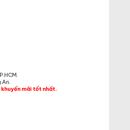
TP.HCM.
 An.
á khuyến mãi tốt nhất.