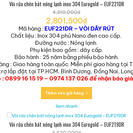
Vòi rửa chén bát nóng lạnh inox 304 Eurogold – EUF221DR
4,310,000
₫
Giá
2,801,500
₫
gốc
Giá
Mã hàng :
EUF221DR – VÒI DÂY RÚT
là:
hiện
Chất liệu : Inox 304 phủ Nano đen cao cấp.
4,310,000₫.
tại
Đường nước : Nóng lạnh.
là:
Phụ kiện bao gồm : dây cấp.
2,801,500₫.
Bảo hành : 25 năm bằng phiếu bảo hành.
àng : Giao hàng toàn quốc. Miễn phí giao hàng tại 
trợ lắp đặt tại TP.HCM, Bình Dương, Đồng Nai, Long
o : 0899 16 15 19 – 0974 137 026 để nhận báo gi
Thêm vào giỏ hàng
Xem nhanh
Vòi rửa chén bát nóng lạnh inox 304 Eurogold – EUF219DR
4,420,000
₫