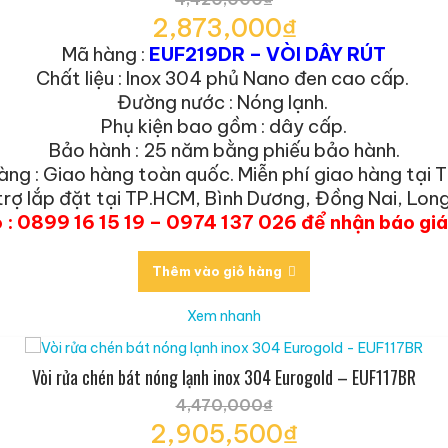
Giá
2,873,000
₫
gốc
Giá
Mã hàng :
EUF219DR – VÒI DÂY RÚT
là:
hiện
Chất liệu : Inox 304 phủ Nano đen cao cấp.
4,420,000₫.
tại
Đường nước : Nóng lạnh.
là:
Phụ kiện bao gồm : dây cấp.
2,873,000₫.
Bảo hành : 25 năm bằng phiếu bảo hành.
àng : Giao hàng toàn quốc. Miễn phí giao hàng tại 
trợ lắp đặt tại TP.HCM, Bình Dương, Đồng Nai, Long
o : 0899 16 15 19 – 0974 137 026 để nhận báo gi
Thêm vào giỏ hàng
Xem nhanh
Vòi rửa chén bát nóng lạnh inox 304 Eurogold – EUF117BR
4,470,000
₫
Giá
2,905,500
₫
gốc