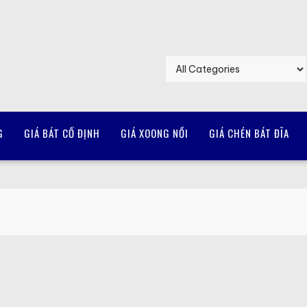
G
GIÁ BÁT CỐ ĐỊNH
GIÁ XOONG NỒI
GIÁ CHÉN BÁT ĐĨA