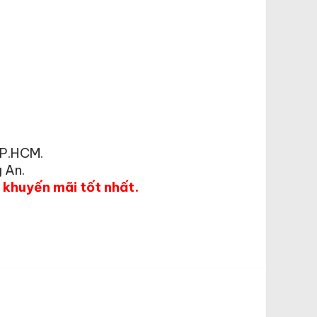
TP.HCM.
 An.
á khuyến mãi tốt nhất.