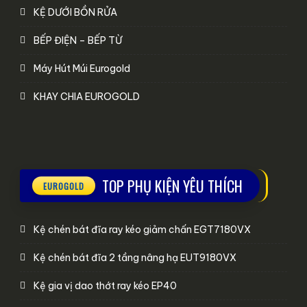
KỆ DƯỚI BỒN RỬA
BẾP ĐIỆN – BẾP TỪ
Máy Hút Múi Eurogold
KHAY CHIA EUROGOLD
TOP PHỤ KIỆN YÊU THÍCH
Kệ chén bát đĩa ray kéo giảm chấn EGT7180VX
Kệ chén bát đĩa 2 tầng nâng hạ EUT9180VX
Kệ gia vị dao thớt ray kéo EP40