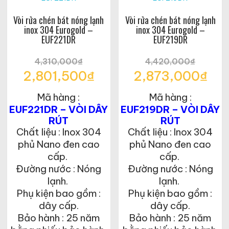
Vòi rửa chén bát nóng lạnh
Vòi rửa chén bát nóng lạnh
inox 304 Eurogold –
inox 304 Eurogold –
EUF221DR
EUF219DR
4,310,000
₫
4,420,000
₫
Giá
Giá
2,801,500
₫
2,873,000
₫
gốc
gốc
Giá
Giá
là:
là:
Mã hàng :
Mã hàng :
hiện
hiện
4,310,000₫.
4,420,000₫.
tại
tại
EUF221DR – VÒI DÂY
EUF219DR – VÒI DÂY
là:
là:
RÚT
RÚT
2,801,500₫.
2,873,000₫.
Chất liệu : Inox 304
Chất liệu : Inox 304
phủ Nano đen cao
phủ Nano đen cao
cấp.
cấp.
Đường nước : Nóng
Đường nước : Nóng
lạnh.
lạnh.
Phụ kiện bao gồm :
Phụ kiện bao gồm :
dây cấp.
dây cấp.
Bảo hành : 25 năm
Bảo hành : 25 năm