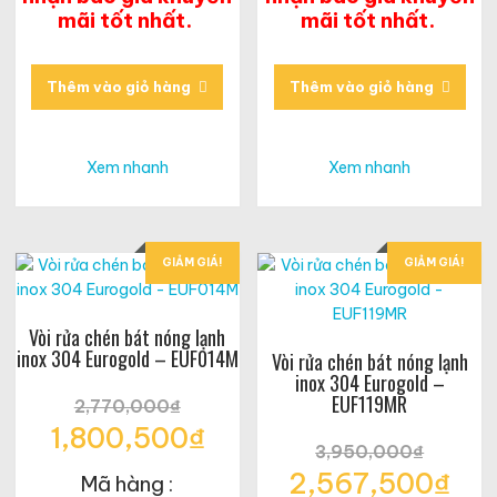
mãi tốt nhất.
mãi tốt nhất.
Thêm vào giỏ hàng
Thêm vào giỏ hàng
Xem nhanh
Xem nhanh
GIẢM GIÁ!
GIẢM GIÁ!
Vòi rửa chén bát nóng lạnh
inox 304 Eurogold – EUF014M
Vòi rửa chén bát nóng lạnh
inox 304 Eurogold –
EUF119MR
2,770,000
₫
Giá
1,800,500
₫
gốc
3,950,000
₫
Giá
là:
Giá
2,567,500
₫
Mã hàng :
hiện
2,770,000₫.
gốc