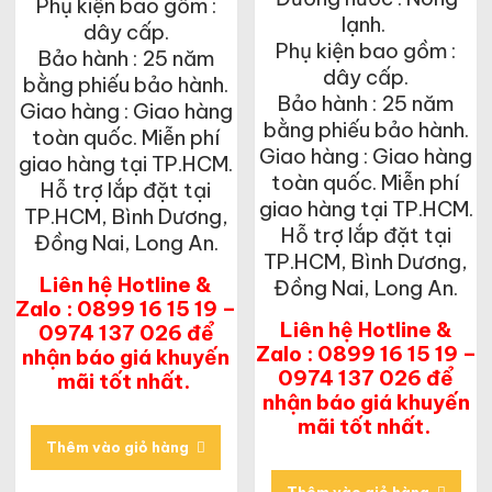
Phụ kiện bao gồm :
lạnh.
dây cấp.
Phụ kiện bao gồm :
Bảo hành : 25 năm
dây cấp.
bằng phiếu bảo hành.
Bảo hành : 25 năm
Giao hàng : Giao hàng
bằng phiếu bảo hành.
toàn quốc. Miễn phí
Giao hàng : Giao hàng
giao hàng tại TP.HCM.
toàn quốc. Miễn phí
Hỗ trợ lắp đặt tại
giao hàng tại TP.HCM.
TP.HCM, Bình Dương,
Hỗ trợ lắp đặt tại
Đồng Nai, Long An.
TP.HCM, Bình Dương,
Liên hệ Hotline &
Đồng Nai, Long An.
Zalo : 0899 16 15 19 –
Liên hệ Hotline &
0974 137 026 để
Zalo : 0899 16 15 19 –
nhận báo giá khuyến
0974 137 026 để
mãi tốt nhất.
nhận báo giá khuyến
mãi tốt nhất.
Thêm vào giỏ hàng