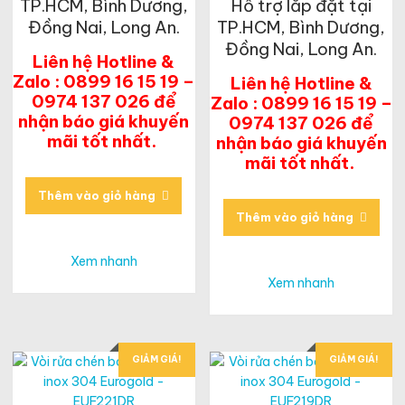
TP.HCM, Bình Dương,
Hỗ trợ lắp đặt tại
Đồng Nai, Long An.
TP.HCM, Bình Dương,
Đồng Nai, Long An.
Liên hệ Hotline &
Zalo : 0899 16 15 19 –
Liên hệ Hotline &
0974 137 026 để
Zalo : 0899 16 15 19 –
nhận báo giá khuyến
0974 137 026 để
mãi tốt nhất.
nhận báo giá khuyến
mãi tốt nhất.
Thêm vào giỏ hàng
Thêm vào giỏ hàng
Xem nhanh
Xem nhanh
GIẢM GIÁ!
GIẢM GIÁ!