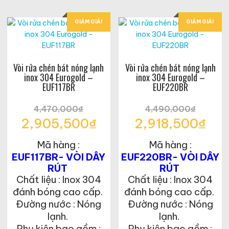
GIẢM GIÁ!
GIẢM GIÁ!
Vòi rửa chén bát nóng lạnh
Vòi rửa chén bát nóng lạnh
inox 304 Eurogold –
inox 304 Eurogold –
EUF117BR
EUF220BR
4,470,000
₫
4,490,000
₫
Giá
Giá
2,905,500
₫
2,918,500
₫
gốc
gốc
Giá
Giá
là:
là:
Mã hàng :
Mã hàng :
hiện
hiện
4,470,000₫.
4,490,000₫.
tại
tại
EUF117BR- VÒI DÂY
EUF220BR- VÒI DÂY
là:
là:
RÚT
RÚT
2,905,500₫.
2,918,500₫.
Chất liệu : Inox 304
Chất liệu : Inox 304
đánh bóng cao cấp.
đánh bóng cao cấp.
Đường nước : Nóng
Đường nước : Nóng
lạnh.
lạnh.
Phụ kiện bao gồm :
Phụ kiện bao gồm :