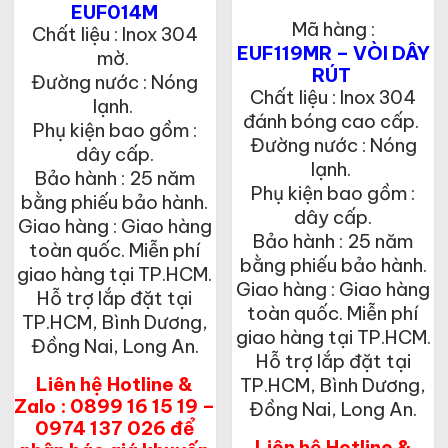
tại
EUF014M
Giá
là:
là:
Mã hàng :
hiện
Chất liệu : Inox 304
3,950,000₫.
1,800,500₫.
tại
EUF119MR – VÒI DÂY
mờ.
là:
RÚT
Đường nước : Nóng
2,567,500₫.
Chất liệu : Inox 304
lạnh.
đánh bóng cao cấp.
Phụ kiện bao gồm :
Đường nước : Nóng
dây cấp.
lạnh.
Bảo hành : 25 năm
Phụ kiện bao gồm :
bằng phiếu bảo hành.
dây cấp.
Giao hàng : Giao hàng
Bảo hành : 25 năm
toàn quốc. Miễn phí
bằng phiếu bảo hành.
giao hàng tại TP.HCM.
Giao hàng : Giao hàng
Hỗ trợ lắp đặt tại
toàn quốc. Miễn phí
TP.HCM, Bình Dương,
giao hàng tại TP.HCM.
Đồng Nai, Long An.
Hỗ trợ lắp đặt tại
Liên hệ Hotline &
TP.HCM, Bình Dương,
Zalo : 0899 16 15 19 –
Đồng Nai, Long An.
0974 137 026 để
Liên hệ Hotline &