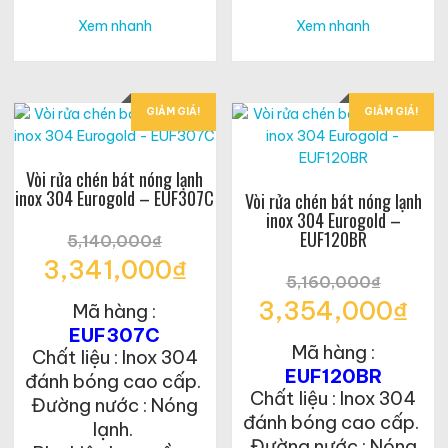
Xem nhanh
Xem nhanh
GIẢM GIÁ!
GIẢM GIÁ!
Vòi rửa chén bát nóng lạnh
inox 304 Eurogold – EUF307C
Vòi rửa chén bát nóng lạnh
inox 304 Eurogold –
EUF120BR
5,140,000
₫
Giá
3,341,000
₫
gốc
5,160,000
₫
Giá
là:
Giá
3,354,000
₫
Mã hàng :
hiện
5,140,000₫.
gốc
tại
EUF307C
Giá
là:
là:
Mã hàng :
hiện
Chất liệu : Inox 304
5,160,000₫.
3,341,000₫.
tại
EUF120BR
đánh bóng cao cấp.
là:
Chất liệu : Inox 304
Đường nước : Nóng
3,354,000₫.
đánh bóng cao cấp.
lạnh.
Đường nước : Nóng