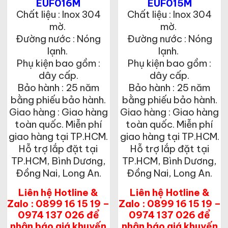
tại
tại
EUF016M
EUF015M
là:
là:
Chất liệu : Inox 304
Chất liệu : Inox 304
1,176,500₫.
1,176,500₫.
mờ.
mờ.
Đường nước : Nóng
Đường nước : Nóng
lạnh.
lạnh.
Phụ kiện bao gồm :
Phụ kiện bao gồm :
dây cấp.
dây cấp.
Bảo hành : 25 năm
Bảo hành : 25 năm
bằng phiếu bảo hành.
bằng phiếu bảo hành.
Giao hàng : Giao hàng
Giao hàng : Giao hàng
toàn quốc. Miễn phí
toàn quốc. Miễn phí
giao hàng tại TP.HCM.
giao hàng tại TP.HCM.
Hỗ trợ lắp đặt tại
Hỗ trợ lắp đặt tại
TP.HCM, Bình Dương,
TP.HCM, Bình Dương,
Đồng Nai, Long An.
Đồng Nai, Long An.
Liên hệ Hotline &
Liên hệ Hotline &
Zalo : 0899 16 15 19 –
Zalo : 0899 16 15 19 –
0974 137 026 để
0974 137 026 để
nhận báo giá khuyến
nhận báo giá khuyến