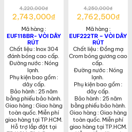
4,220,000
₫
4,250,000
₫
Giá
Giá
2,743,000
₫
2,762,500
₫
gốc
gốc
Giá
Giá
là:
là:
Mã hàng :
Mã hàng :
hiện
hiện
4,220,000₫.
4,250,000₫.
tại
tại
EUF118BR- VÒI DÂY
EUF222TR – VÒI DÂY
là:
là:
RÚT
RÚT
2,743,000₫.
2,762,500₫.
Chất liệu : Inox 304
Chất liệu : Đồng mạ
đánh bóng cao cấp.
Crom bóng gương cao
Đường nước : Nóng
cấp.
lạnh.
Đường nước : Nóng
Phụ kiện bao gồm :
lạnh.
dây cấp.
Phụ kiện bao gồm :
Bảo hành : 25 năm
dây cấp.
bằng phiếu bảo hành.
Bảo hành : 25 năm
Giao hàng : Giao hàng
bằng phiếu bảo hành.
toàn quốc. Miễn phí
Giao hàng : Giao hàng
giao hàng tại TP.HCM.
toàn quốc. Miễn phí
Hỗ trợ lắp đặt tại
giao hàng tại TP.HCM.