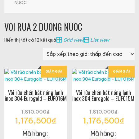
NUOC”
VOI RUA 2 DUONG NUOC
Đã
Hiển thị tất cả 12 kết quả
Grid view
List view
sắp
xếp
theo
giá:
GIẢM GIÁ!
GIẢM GIÁ!
thấp
đến
cao
Vòi rửa chén bát nóng lạnh
Vòi rửa chén bát nóng lạnh
inox 304 Eurogold – EUF016M
inox 304 Eurogold – EUF015M
1,810,000
₫
1,810,000
₫
Giá
Giá
1,176,500
₫
1,176,500
₫
gốc
gốc
Giá
Giá
là:
là:
Mã hàng :
Mã hàng :
hiện
hiện
1,810,000₫.
1,810,000₫.