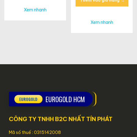
Thêm vào giỏ hàng
Xem nhanh
Xem nhanh
EUROGOLD HCM
CÔNG TY TNHH B2C NHẤT TÍN PHÁT
Mã số thuế : 0315142008