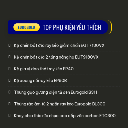
TOP PHỤ KIỆN YÊU THÍCH
Kệ chén bát đĩa ray kéo giảm chấn EGT7180VX
Kệ chén bát đĩa 2 tầng nâng hạ EUT9180VX
Kệ gia vị dao thớt ray kéo EP40
Kệ xoong nồi ray kéo EP80B
Thùng gạo gương điện tử đen Eurogold B311
Thùng rác âm tủ 2 ngăn ray kéo Eurogold BL300
Khay chia thìa nĩa nhựa cao cấp vân carbon ETC800