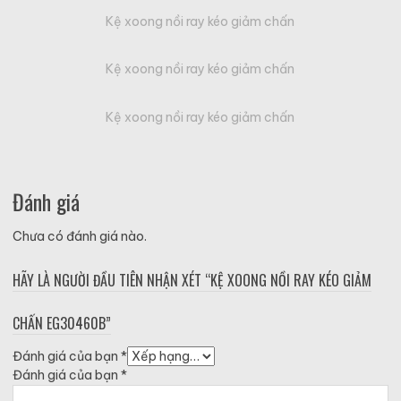
Kệ xoong nồi ray kéo giảm chấn
Kệ xoong nồi ray kéo giảm chấn
Kệ xoong nồi ray kéo giảm chấn
Đánh giá
Chưa có đánh giá nào.
HÃY LÀ NGƯỜI ĐẦU TIÊN NHẬN XÉT “KỆ XOONG NỒI RAY KÉO GIẢM
CHẤN EG30460B”
Đánh giá của bạn
*
Đánh giá của bạn
*