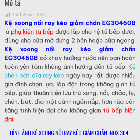
Mô tả
Post Views:
694
Kệ xoong nồi ray kéo giảm chấn EG30460B
là
phụ kiện tủ bếp
được lắp cho hệ tủ bếp dưới,
dùng cho cữa mở đứng 2 bên hoặc cữa ngang.
Kệ xoong nồi ray kéo giảm chấn
EG30460B
có khay hướng nước nên bạn hoàn
toàn yên tâm không ảnh hưởng đến tủ bếp.
Kệ
chén bát đĩa ray kéo
ngày nay rất được nhiều
gia đình chọn lựa, lắp đặt trong không gian tủ
bếp, giúp thuận tiện lưu trữ xong, nồi, chảo, ly,
chén, bát, đĩa một cánh ngăn nắp, hơn nữa còn
tăng tính hiện đại cho không gian
tủ bếp hiện
đại
.
HÌNH ẢNH KỆ XOONG NỒI RAY KÉO GIẢM CHẤN INOX 304