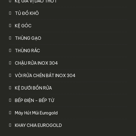
KỆ GIA VỊ DAO THỚT
TỦ ĐỒ KHÔ
KỆ GÓC
THÙNG GẠO
THÙNG RÁC
CHẬU RỬA INOX 304
VÒI RỬA CHÉN BÁT INOX 304
KỆ DƯỚI BỒN RỬA
BẾP ĐIỆN – BẾP TỪ
Máy Hút Múi Eurogold
KHAY CHIA EUROGOLD