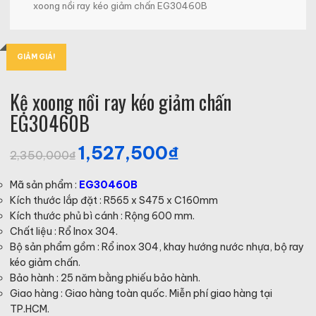
xoong nồi ray kéo giảm chấn EG30460B
GIẢM GIÁ!
Kệ xoong nồi ray kéo giảm chấn
EG30460B
1,527,500
₫
Giá
Giá
2,350,000
₫
gốc
hiện
là:
tại
Mã sản phẩm :
EG30460B
2,350,000₫.
là:
Kích thước lắp đặt : R565 x S475 x C160mm
1,527,500₫.
Kích thước phủ bì cánh : Rộng 600 mm.
Chất liệu : Rổ Inox 304.
Bộ sản phẩm gồm : Rổ inox 304, khay hướng nước nhựa, bộ ray
kéo giảm chấn.
Bảo hành : 25 năm bằng phiếu bảo hành.
Giao hàng : Giao hàng toàn quốc. Miễn phí giao hàng tại
TP.HCM.