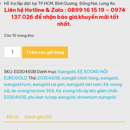
Hỗ trợ lắp đặt tại TP.HCM, Bình Dương, Đồng Nai, Long An.
Liên hệ Hotline & Zalo : 0899 16 15 19 – 0974
137 026 để nhận báo giá khuyến mãi tốt
nhất.
Còn 10 trong kho
Kệ
Thêm vào giỏ hàng
xoong
nồi
ray
SKU:
EG30460B
Danh mục:
Eurogold
,
KỆ XOONG NỒI
kéo
EUROGOLD
Thẻ:
EG30460B
,
eurogld chinh hang
,
eurogold
,
giảm
eurogold hcm
,
eurogold sai gon
,
eurogold viet nam
,
Kệ xoong
chấn
nồi
,
ke xoong noi inox 304
,
Kệ xoong nồi ray kéo giảm chấn
EG30460B
EG30460B
,
phu kien tu bep eurogold
,
showroom eurogold
số
lượng
Mô tả
Đánh giá (0)