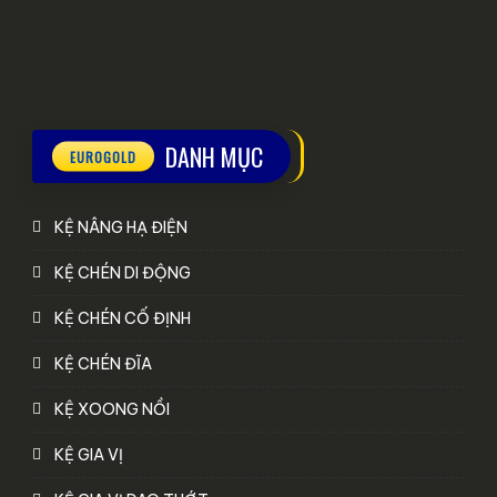
DANH MỤC
KỆ NÂNG HẠ ĐIỆN
KỆ CHÉN DI ĐỘNG
KỆ CHÉN CỐ ĐỊNH
KỆ CHÉN ĐĨA
KỆ XOONG NỒI
KỆ GIA VỊ