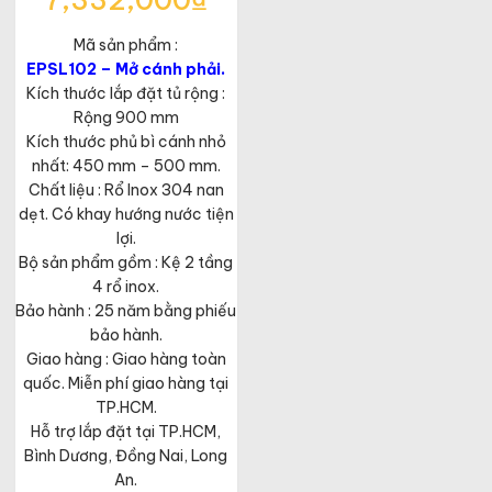
7,332,000
₫
gốc
Giá
là:
Mã sản phẩm :
hiện
11,280,000₫.
tại
EPSL102 – Mở cánh phải.
là:
Kích thước lắp đặt tủ rộng :
7,332,000₫.
Rộng 900 mm
Kích thước phủ bì cánh nhỏ
nhất: 450 mm – 500 mm.
Chất liệu : Rổ Inox 304 nan
dẹt. Có khay hướng nước tiện
lợi.
Bộ sản phẩm gồm : Kệ 2 tầng
4 rổ inox.
Bảo hành : 25 năm bằng phiếu
bảo hành.
Giao hàng : Giao hàng toàn
quốc. Miễn phí giao hàng tại
TP.HCM.
Hỗ trợ lắp đặt tại TP.HCM,
Bình Dương, Đồng Nai, Long
An.