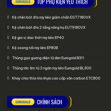
TOP PHỤ KIỆN YÊU THÍCH
Kệ chén bát đĩa ray kéo giảm chấn EGT7180VX
Kệ chén bát đĩa 2 tầng nâng hạ EUT9180VX
Kệ gia vị dao thớt ray kéo EP40
Kệ xoong nồi ray kéo EP80B
Thùng gạo gương điện tử đen Eurogold B311
Thùng rác âm tủ 2 ngăn ray kéo Eurogold BL300
Khay chia thìa nĩa nhựa cao cấp vân carbon ETC800
CHÍNH SÁCH