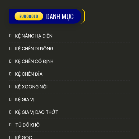
DANH MỤC
KỆ NÂNG HẠ ĐIỆN
KỆ CHÉN DI ĐỘNG
KỆ CHÉN CỐ ĐỊNH
KỆ CHÉN ĐĨA
KỆ XOONG NỒI
KỆ GIA VỊ
KỆ GIA VỊ DAO THỚT
TỦ ĐỒ KHÔ
KỆ GÓC