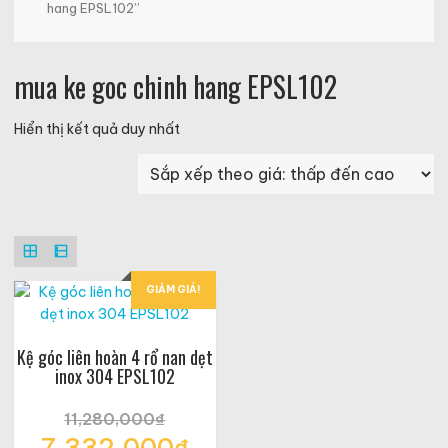
hang EPSL102”
mua ke goc chinh hang EPSL102
Hiển thị kết quả duy nhất
GIẢM GIÁ!
Kệ góc liên hoàn 4 rổ nan dẹt
inox 304 EPSL102
11,280,000
₫
Giá