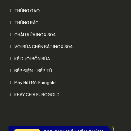
THÙNG GẠO
THÙNG RÁC
CHẬU RỬA INOX 304
VÒI RỬA CHÉN BÁT INOX 304
KỆ DƯỚI BỒN RỬA
BẾP ĐIỆN – BẾP TỪ
Máy Hút Múi Eurogold
KHAY CHIA EUROGOLD