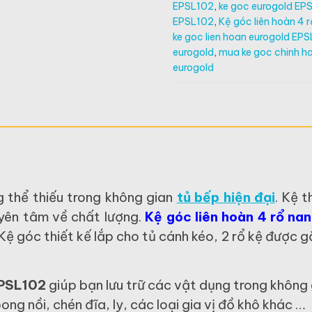
EPSL102
,
ke goc eurogold EP
nan
EPSL102
,
Kệ góc liên hoàn 4 
dẹt
ke goc lien hoan eurogold EP
inox
eurogold
,
mua ke goc chinh h
304
eurogold
EPSL102
số
lượng
g thể thiếu trong không gian
tủ bếp hiện đại
. Kệ t
yên tâm về chất lượng.
Kệ góc liên hoàn 4 rổ na
ệ góc thiết kế lắp cho tủ cánh kéo, 2 rổ kệ được gắ
EPSL102
giúp bạn lưu trữ các vật dụng trong không 
ong nồi, chén đĩa, ly, các loại gia vị đồ khô khác …