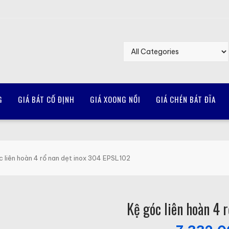
G
GIÁ BÁT CỐ ĐỊNH
GIÁ XOONG NỒI
GIÁ CHÉN BÁT ĐĨA
c liên hoàn 4 rổ nan dẹt inox 304 EPSL102
Kệ góc liên hoàn 4 