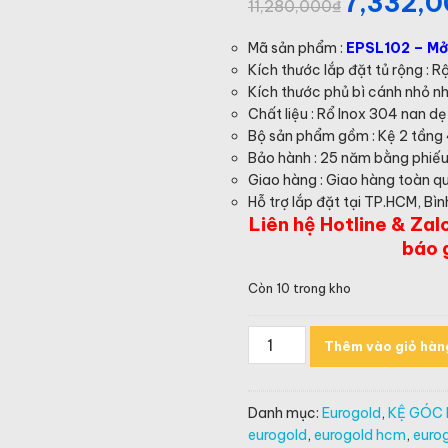
7,332,
Giá
11,280,000
₫
gốc
là:
Mã sản phẩm :
EPSL102 – Mở 
11,280,000₫.
Kích thước lắp đặt tủ rộng :
Kích thước phủ bì cánh nhỏ 
Chất liệu : Rổ Inox 304 nan dẹ
Bộ sản phẩm gồm : Kệ 2 tầng 4
Bảo hành : 25 năm bằng phiếu
Giao hàng : Giao hàng toàn qu
Hỗ trợ lắp đặt tại TP.HCM, Bì
Liên hệ Hotline & Zal
báo 
Còn 10 trong kho
Kệ
Thêm vào giỏ hàn
góc
liên
hoàn
Danh mục:
Eurogold
,
KỆ GÓC
4
eurogold
,
eurogold hcm
,
eurog
rổ