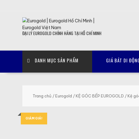
Skip
to
content
ĐẠI LÝ EUROGOLD CHÍNH HÃNG TẠI HỒ CHÍ MINH
DANH MỤC SẢN PHẨM
GIÁ BÁT DI ĐỘN
Trang chủ
/
Eurogold
/
KỆ GÓC BẾP EUROGOLD
/ Kệ gó
GIẢM GIÁ!