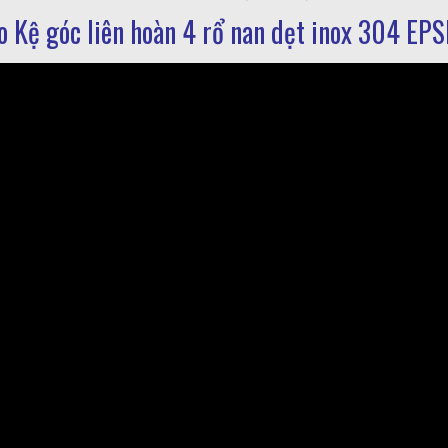
o Kệ góc liên hoàn 4 rổ nan dẹt inox 304 EP