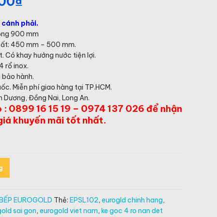
000
₫
Giá
hiện
tại
cánh phải.
là:
 Rộng 900 mm
7,332,000₫.
nhất: 450 mm – 500 mm.
t. Có khay hướng nước tiện lợi.
 rổ inox.
 bảo hành.
ốc. Miễn phí giao hàng tại TP.HCM.
nh Dương, Đồng Nai, Long An.
o : 0899 16 15 19 – 0974 137 026 để nhận
giá khuyến mãi tốt nhất.
g
 BẾP EUROGOLD
Thẻ:
EPSL102
,
eurogld chinh hang
,
old sai gon
,
eurogold viet nam
,
ke goc 4 ro nan det