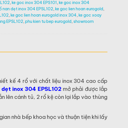
SL102
,
ke goc inox 304 EPS101
,
ke goc inox 304
rổ nan dẹt inox 304 EPSL102
,
ke goc lien hoan eurogold
,
SL102
,
ke goc lien hoan eurogold inox 304
,
ke goc xoay
ang EPSL102
,
phu kien tu bep eurogold
,
showroom
hiết kế 4 rổ với chất liệu inox 304 cao cấp
n dẹt inox 304 EPSL102
mở phải được lắp
n lên cánh tủ, 2 rổ kệ còn lại lắp vào thùng
gian nhà bếp khoa học và thuận tiện khi lấy